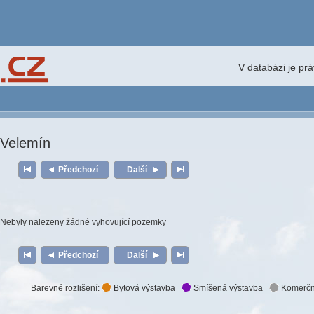
V databázi je pr
Velemín
Předchozí
Další
Nebyly nalezeny žádné vyhovující pozemky
Předchozí
Další
Barevné rozlišení:
Bytová výstavba
Smíšená výstavba
Komerčn