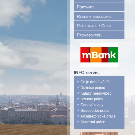
Poptávky
Realitní kanceláře
Registrace / Ceník
Provozovatel
INFO servis
Co je dobré vědět
Definice pojmů
Katastr nemovitostí
Územní plány
Cenové mapy
Geodetické práce
Architektonické práce
Stavební práce