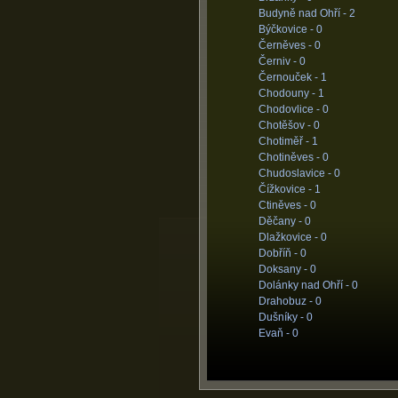
Budyně nad Ohří -
2
Býčkovice -
0
Černěves -
0
Černiv -
0
Černouček -
1
Chodouny -
1
Chodovlice -
0
Chotěšov -
0
Chotiměř -
1
Chotiněves -
0
Chudoslavice -
0
Čížkovice -
1
Ctiněves -
0
Děčany -
0
Dlažkovice -
0
Dobříň -
0
Doksany -
0
Dolánky nad Ohří -
0
Drahobuz -
0
Dušníky -
0
Evaň -
0