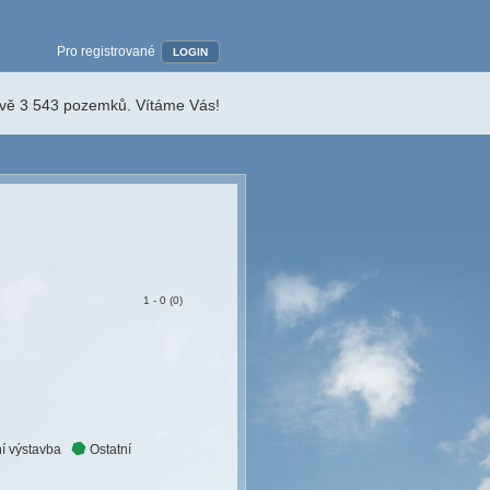
Pro registrované
LOGIN
ávě 3 543 pozemků. Vítáme Vás!
1 - 0 (0)
í výstavba
Ostatní