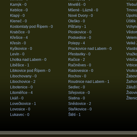
Kamýk -
0
Mnetěš -
0
Třebuš
Keblice -
0
Mšené - Lázně -
0
Trnov
Klapý -
0
Nové Dvory -
0
Úpohl
Kleneč -
0
Oleško -
0
Úštěk 
Kostomlaty pod Řípem -
0
Píšťany -
1
Vchyn
Krabčice -
0
Ploskovice -
0
Vědom
Křešice -
4
Podsedice -
0
Velem
Křesín -
0
Polepy -
4
Velké 
Kyškovice -
0
Prackovice nad Labem -
0
Vlasti
Levín -
0
Přestavlky -
0
Vražk
Lhotka nad Labem -
0
Račice -
2
Vrbiča
Liběšice -
1
Račiněves -
0
Vrbice
Libkovice pod Řípem -
0
Radovesice -
0
Vrutic
Libochovany -
0
Rochov -
0
Žabovř
Libochovice -
2
Roudnice nad Labem -
1
Žalhos
Libotenice -
0
Sedlec -
0
Záluží
Litoměřice -
4
Siřejovice -
0
Židovi
Lkáň -
0
Slatina -
0
Žiteni
Lovečkovice -
1
Snědovice -
2
Lovosice -
0
Staňkovice -
0
Lukavec -
0
Štětí -
1