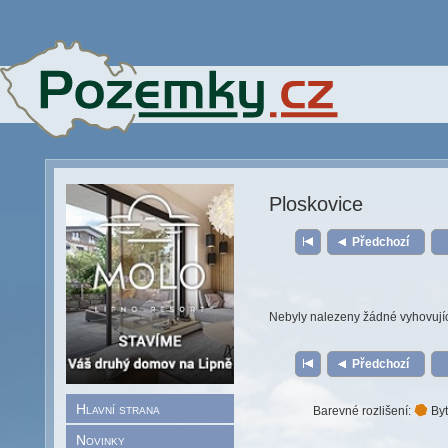
Ploskovice
Předchozí
Nebyly nalezeny žádné vyhovují
Předchozí
Hlavní strana
Barevné rozlišení:
Byt
Novinky