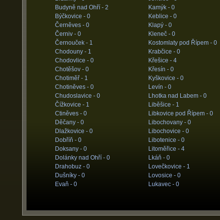
Budyně nad Ohří -
2
Kamýk -
0
Býčkovice -
0
Keblice -
0
Černěves -
0
Klapý -
0
Černiv -
0
Kleneč -
0
Černouček -
1
Kostomlaty pod Řípem -
0
Chodouny -
1
Krabčice -
0
Chodovlice -
0
Křešice -
4
Chotěšov -
0
Křesín -
0
Chotiměř -
1
Kyškovice -
0
Chotiněves -
0
Levín -
0
Chudoslavice -
0
Lhotka nad Labem -
0
Čížkovice -
1
Liběšice -
1
Ctiněves -
0
Libkovice pod Řípem -
0
Děčany -
0
Libochovany -
0
Dlažkovice -
0
Libochovice -
0
Dobříň -
0
Libotenice -
0
Doksany -
0
Litoměřice -
4
Dolánky nad Ohří -
0
Lkáň -
0
Drahobuz -
0
Lovečkovice -
1
Dušníky -
0
Lovosice -
0
Evaň -
0
Lukavec -
0