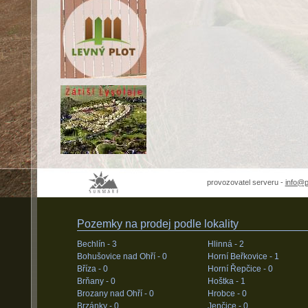
provozovatel serveru -
info@
Pozemky na prodej podle lokality
Bechlín -
3
Hlinná -
2
Bohušovice nad Ohří -
0
Horní Beřkovice -
1
Bříza -
0
Horní Řepčice -
0
Brňany -
0
Hoštka -
1
Brozany nad Ohří -
0
Hrobce -
0
Brzánky -
0
Jenčice -
0