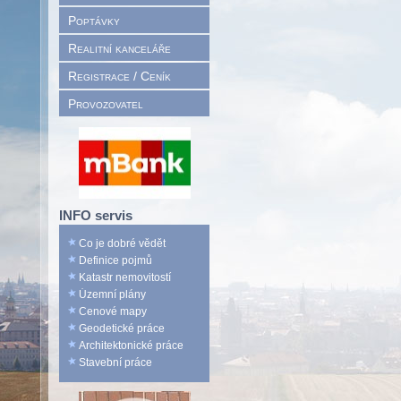
Poptávky
Realitní kanceláře
Registrace / Ceník
Provozovatel
INFO servis
Co je dobré vědět
Definice pojmů
Katastr nemovitostí
Územní plány
Cenové mapy
Geodetické práce
Architektonické práce
Stavební práce