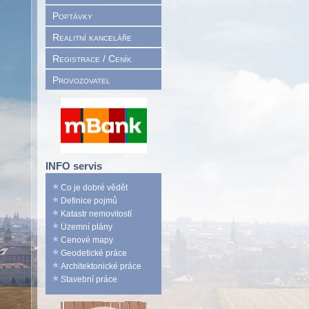
Poptávky
Realitní kanceláře
Registrace / Ceník
Provozovatel
INFO servis
Co je dobré vědět
Definice pojmů
Katastr nemovitostí
Územní plány
Cenové mapy
Geodetické práce
Architektonické práce
Stavební práce