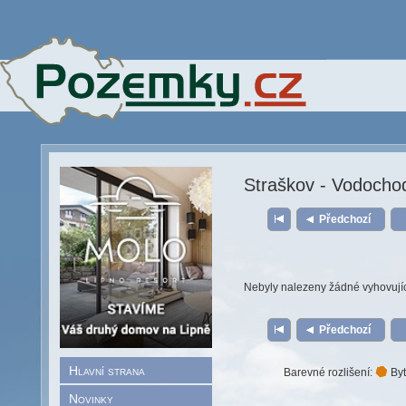
Straškov - Vodocho
Předchozí
Nebyly nalezeny žádné vyhovují
Předchozí
Hlavní strana
Barevné rozlišení:
Byt
Novinky