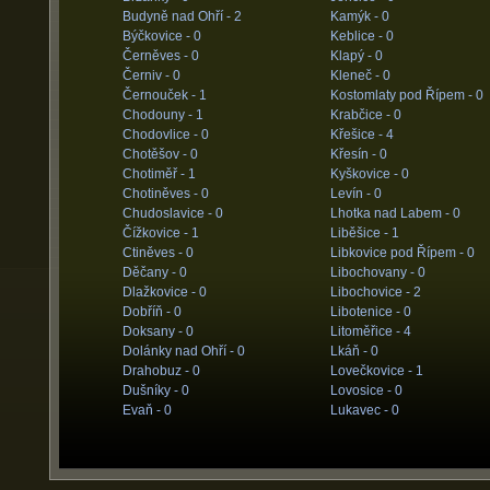
Budyně nad Ohří -
2
Kamýk -
0
Býčkovice -
0
Keblice -
0
Černěves -
0
Klapý -
0
Černiv -
0
Kleneč -
0
Černouček -
1
Kostomlaty pod Řípem -
0
Chodouny -
1
Krabčice -
0
Chodovlice -
0
Křešice -
4
Chotěšov -
0
Křesín -
0
Chotiměř -
1
Kyškovice -
0
Chotiněves -
0
Levín -
0
Chudoslavice -
0
Lhotka nad Labem -
0
Čížkovice -
1
Liběšice -
1
Ctiněves -
0
Libkovice pod Řípem -
0
Děčany -
0
Libochovany -
0
Dlažkovice -
0
Libochovice -
2
Dobříň -
0
Libotenice -
0
Doksany -
0
Litoměřice -
4
Dolánky nad Ohří -
0
Lkáň -
0
Drahobuz -
0
Lovečkovice -
1
Dušníky -
0
Lovosice -
0
Evaň -
0
Lukavec -
0