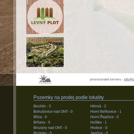
provozovatel serveru -
info@
Pozemky na prodej podle lokality
Bechlín -
3
Hlinná -
2
Bohušovice nad Ohří -
0
Horní Beřkovice -
1
Bříza -
0
Horní Řepčice -
0
Brňany -
0
Hoštka -
1
Brozany nad Ohří -
0
Hrobce -
0
Brzánky -
0
Jenčice -
0