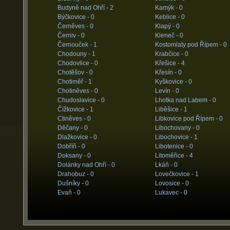
Budyně nad Ohří -
2
Kamýk -
0
Býčkovice -
0
Keblice -
0
Černěves -
0
Klapý -
0
Černiv -
0
Kleneč -
0
Černouček -
1
Kostomlaty pod Řípem -
0
Chodouny -
1
Krabčice -
0
Chodovlice -
0
Křešice -
4
Chotěšov -
0
Křesín -
0
Chotiměř -
1
Kyškovice -
0
Chotiněves -
0
Levín -
0
Chudoslavice -
0
Lhotka nad Labem -
0
Čížkovice -
1
Liběšice -
1
Ctiněves -
0
Libkovice pod Řípem -
0
Děčany -
0
Libochovany -
0
Dlažkovice -
0
Libochovice -
1
Dobříň -
0
Libotenice -
0
Doksany -
0
Litoměřice -
4
Dolánky nad Ohří -
0
Lkáň -
0
Drahobuz -
0
Lovečkovice -
1
Dušníky -
0
Lovosice -
0
Evaň -
0
Lukavec -
0