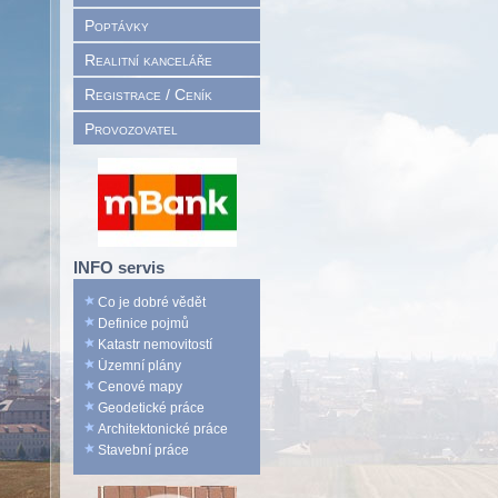
Poptávky
Realitní kanceláře
Registrace / Ceník
Provozovatel
INFO servis
Co je dobré vědět
Definice pojmů
Katastr nemovitostí
Územní plány
Cenové mapy
Geodetické práce
Architektonické práce
Stavební práce