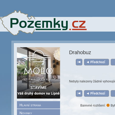
Drahobuz
Předchozí
Nebyly nalezeny žádné vyhovují
Předchozí
Hlavní strana
Barevné rozlišení:
Byt
Novinky