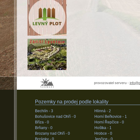
provozovatel serveru -
info@
Pozemky na prodej podle lokality
Bechlín -
3
Hlinná -
2
Bohušovice nad Ohří -
0
Horní Beřkovice -
1
Bříza -
0
Horní Řepčice -
0
Brňany -
0
Hoštka -
1
Brozany nad Ohří -
0
Hrobce -
0
Brzánky -
0
Jenčice -
0