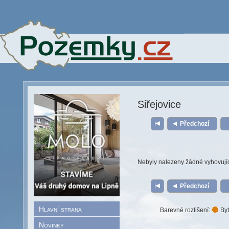
Siřejovice
Předchozí
Nebyly nalezeny žádné vyhovují
Předchozí
Hlavní strana
Barevné rozlišení:
Byt
Novinky