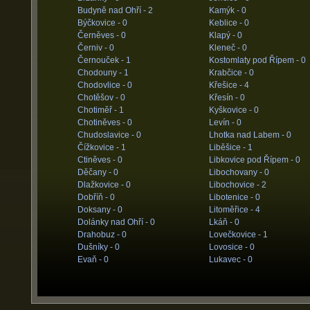
Budyně nad Ohří -
2
Kamýk -
0
Býčkovice -
0
Keblice -
0
Černěves -
0
Klapý -
0
Černiv -
0
Kleneč -
0
Černouček -
1
Kostomlaty pod Řípem -
0
Chodouny -
1
Krabčice -
0
Chodovlice -
0
Křešice -
4
Chotěšov -
0
Křesín -
0
Chotiměř -
1
Kyškovice -
0
Chotiněves -
0
Levín -
0
Chudoslavice -
0
Lhotka nad Labem -
0
Čížkovice -
1
Liběšice -
1
Ctiněves -
0
Libkovice pod Řípem -
0
Děčany -
0
Libochovany -
0
Dlažkovice -
0
Libochovice -
2
Dobříň -
0
Libotenice -
0
Doksany -
0
Litoměřice -
4
Dolánky nad Ohří -
0
Lkáň -
0
Drahobuz -
0
Lovečkovice -
1
Dušníky -
0
Lovosice -
0
Evaň -
0
Lukavec -
0