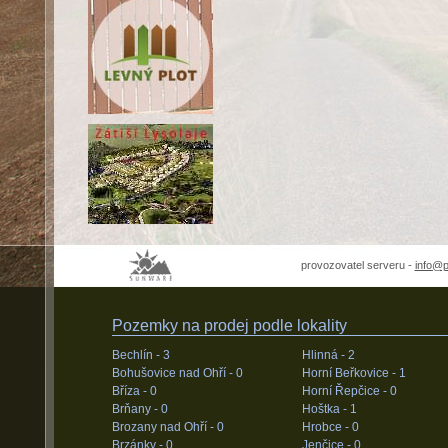
provozovatel serveru -
info@
Pozemky na prodej podle lokality
Bechlín -
3
Hlinná -
2
Bohušovice nad Ohří -
0
Horní Beřkovice -
1
Bříza -
0
Horní Řepčice -
0
Brňany -
0
Hoštka -
1
Brozany nad Ohří -
0
Hrobce -
0
Brzánky -
0
Jenčice -
0