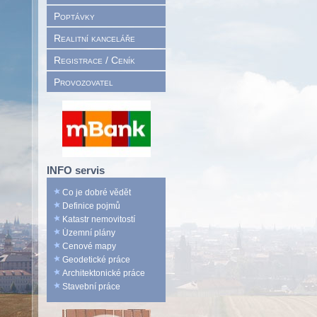
Poptávky
Realitní kanceláře
Registrace / Ceník
Provozovatel
INFO servis
Co je dobré vědět
Definice pojmů
Katastr nemovitostí
Územní plány
Cenové mapy
Geodetické práce
Architektonické práce
Stavební práce