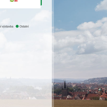
í výstavba
Ostatní