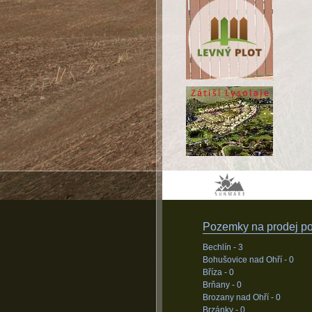
Pozemky na prodej pod
Bechlín -
3
Bohušovice nad Ohří -
0
Bříza -
0
Brňany -
0
Brozany nad Ohří -
0
Brzánky -
0