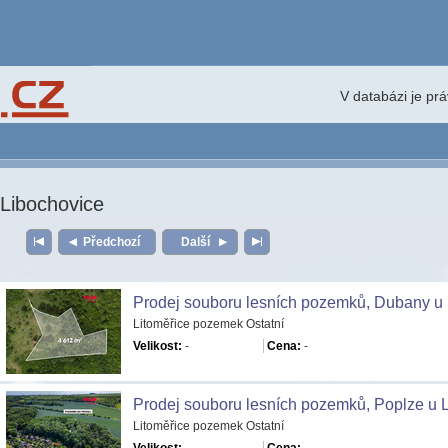
V databázi je pr
Libochovice
Předchozí
Další
Prodej souboru lesních pozemků, Dubany u 
Litoměřice pozemek Ostatní
Velikost:
-
Cena:
-
Prodej souboru lesních pozemků, Poplze u 
Litoměřice pozemek Ostatní