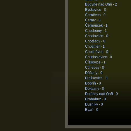
Budyně nad Ohří -
2
Býčkovice -
0
Černěves -
0
Černiv -
0
Černouček -
1
Chodouny -
1
Chodovlice -
0
Chotěšov -
0
Chotiměř -
1
Chotiněves -
0
Chudoslavice -
0
Čížkovice -
1
Ctiněves -
0
Děčany -
0
Dlažkovice -
0
Dobříň -
0
Doksany -
0
Dolánky nad Ohří -
0
Drahobuz -
0
Dušníky -
0
Evaň -
0