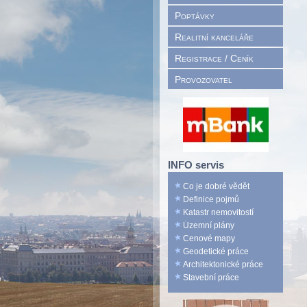
Poptávky
Realitní kanceláře
Registrace / Ceník
Provozovatel
INFO servis
Co je dobré vědět
Definice pojmů
Katastr nemovitostí
Územní plány
Cenové mapy
Geodetické práce
Architektonické práce
Stavební práce