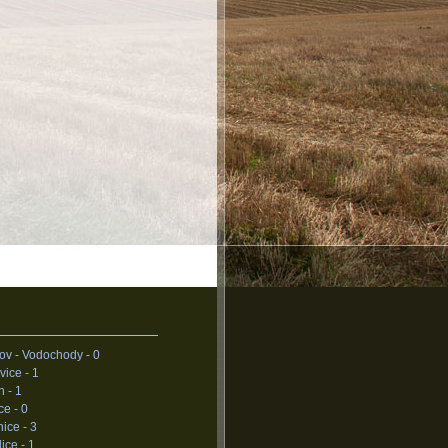
ov - Vodochody -
0
vice -
1
n -
1
ce -
0
ice -
3
lice -
1