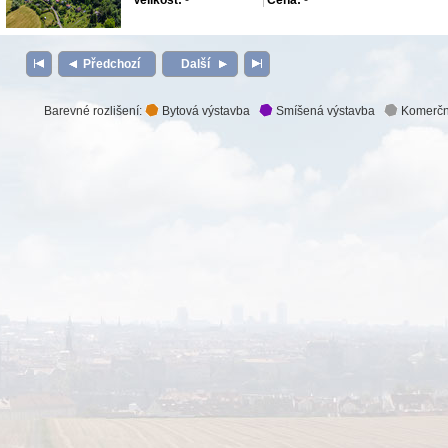
Velikost:
-
Cena:
-
Předchozí
Další
Barevné rozlišení:
Bytová výstavba
Smíšená výstavba
Komerčn