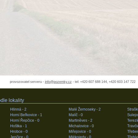
provozovatel serveru -
info@pozemky.cz
- tel: +420 607 688 144, +420 603 147 722
le lokality
Hlinná -
2
Malé Žernoseky -
2
Strašk
Horní Beřkovice -
1
Malíč -
0
Sulejo
Horní Řepčice -
0
Martiněves -
2
Terezí
Hoštka -
1
Michalovice -
0
Travči
Hrobce -
0
Miřejovice -
0
Třeben
Jenčice -
0
Mlékojedy -
0
Třebív