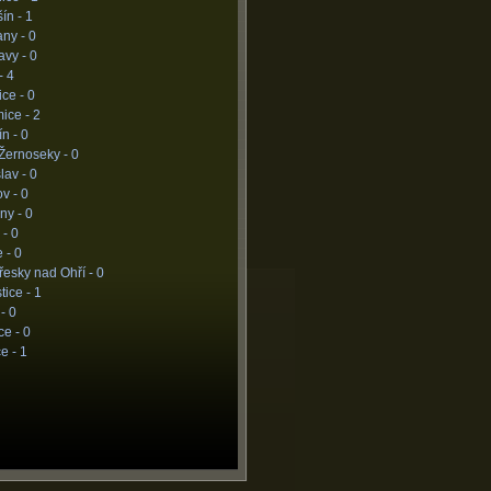
ín -
1
any -
0
avy -
0
-
4
ice -
0
ice -
2
ín -
0
Žernoseky -
0
slav -
0
ov -
0
ny -
0
 -
0
e -
0
esky nad Ohří -
0
tice -
1
 -
0
ce -
0
ce -
1