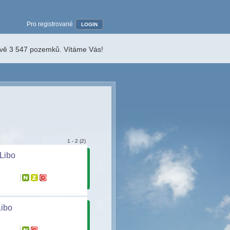
Pro registrované
LOGIN
ávě 3 547 pozemků. Vítáme Vás!
1 - 2 (2)
Libo
Libo