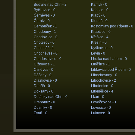
Budyně nad Ohří -
2
Kamýk -
0
Býčkovice -
0
Keblice -
0
Černěves -
0
Klapý -
0
Černiv -
0
Kleneč -
0
Černouček -
1
Kostomlaty pod Řípem -
0
Chodouny -
1
Krabčice -
0
Chodovlice -
0
Křešice -
4
Chotěšov -
0
Křesín -
0
Chotiměř -
1
Kyškovice -
0
Chotiněves -
0
Levín -
0
Chudoslavice -
0
Lhotka nad Labem -
0
Čížkovice -
1
Liběšice -
1
Ctiněves -
0
Libkovice pod Řípem -
0
Děčany -
0
Libochovany -
0
Dlažkovice -
0
Libochovice -
2
Dobříň -
0
Libotenice -
0
Doksany -
0
Litoměřice -
4
Dolánky nad Ohří -
0
Lkáň -
0
Drahobuz -
0
Lovečkovice -
1
Dušníky -
0
Lovosice -
0
Evaň -
0
Lukavec -
0