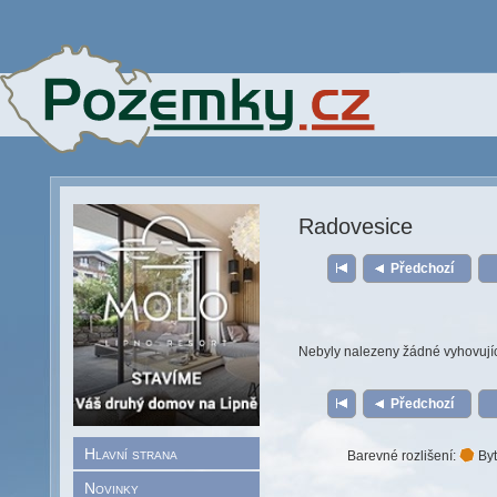
Radovesice
Předchozí
Nebyly nalezeny žádné vyhovují
Předchozí
Hlavní strana
Barevné rozlišení:
Byt
Novinky