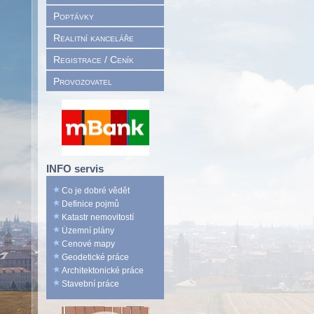
Poptávky
Realitní kanceláře
Registrace / Ceník
Provozovatel
INFO servis
Co je dobré vědět
Definice pojmů
Katastr nemovitostí
Územní plány
Cenové mapy
Geodetické práce
Architektonické práce
Stavební práce