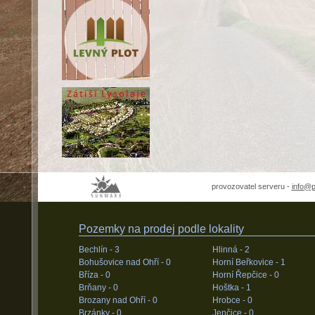
provozovatel serveru -
info@
Pozemky na prodej podle lokality
Bechlín -
3
Hlinná -
2
Bohušovice nad Ohří -
0
Horní Beřkovice -
1
Bříza -
0
Horní Řepčice -
0
Brňany -
0
Hoštka -
1
Brozany nad Ohří -
0
Hrobce -
0
Brzánky -
0
Jenčice -
0