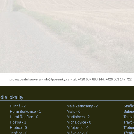
provozovatel serveru -
info@pozemky.cz
- tel: +420 607 688 144, +420 603 147 722
le lokality
Hlinná -
2
Malé Žernoseky -
2
Strašk
Horní Beřkovice -
1
Malíč -
0
Sulejo
Horní Řepčice -
0
Martiněves -
2
Terezí
Hoštka -
1
Michalovice -
0
Travči
Hrobce -
0
Miřejovice -
0
Třeben
Jenčice -
0
Mlékojedy -
0
Třebív