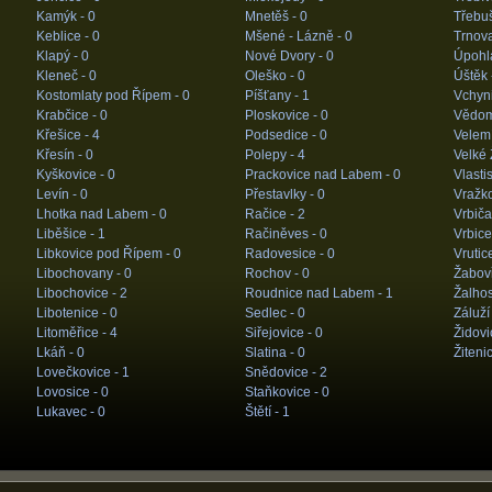
Kamýk -
0
Mnetěš -
0
Třebuš
Keblice -
0
Mšené - Lázně -
0
Trnov
Klapý -
0
Nové Dvory -
0
Úpohl
Kleneč -
0
Oleško -
0
Úštěk 
Kostomlaty pod Řípem -
0
Píšťany -
1
Vchyn
Krabčice -
0
Ploskovice -
0
Vědom
Křešice -
4
Podsedice -
0
Velem
Křesín -
0
Polepy -
4
Velké 
Kyškovice -
0
Prackovice nad Labem -
0
Vlasti
Levín -
0
Přestavlky -
0
Vražk
Lhotka nad Labem -
0
Račice -
2
Vrbiča
Liběšice -
1
Račiněves -
0
Vrbice
Libkovice pod Řípem -
0
Radovesice -
0
Vrutic
Libochovany -
0
Rochov -
0
Žabovř
Libochovice -
2
Roudnice nad Labem -
1
Žalhos
Libotenice -
0
Sedlec -
0
Záluží
Litoměřice -
4
Siřejovice -
0
Židovi
Lkáň -
0
Slatina -
0
Žiteni
Lovečkovice -
1
Snědovice -
2
Lovosice -
0
Staňkovice -
0
Lukavec -
0
Štětí -
1