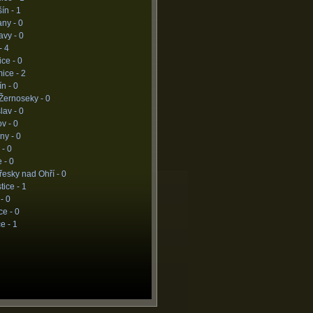
ín -
1
any -
0
avy -
0
-
4
ice -
0
ice -
2
ín -
0
Žernoseky -
0
slav -
0
ov -
0
ny -
0
 -
0
e -
0
esky nad Ohří -
0
tice -
1
 -
0
ce -
0
ce -
1