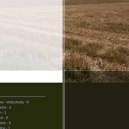
ov - Vodochody -
0
vice -
1
n -
1
ce -
0
ice -
3
lice -
1