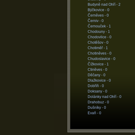
Budyně nad Ohří -
2
Býčkovice -
0
Černěves -
0
Černiv -
0
Černouček -
1
Chodouny -
1
Chodovlice -
0
Chotěšov -
0
Chotiměř -
1
Chotiněves -
0
Chudoslavice -
0
Čížkovice -
1
Ctiněves -
0
Děčany -
0
Dlažkovice -
0
Dobříň -
0
Doksany -
0
Dolánky nad Ohří -
0
Drahobuz -
0
Dušníky -
0
Evaň -
0