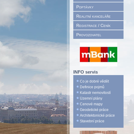
Poptávky
Realitní kanceláře
Registrace / Ceník
Provozovatel
INFO servis
Co je dobré vědět
Definice pojmů
Katastr nemovitostí
Územní plány
Cenové mapy
Geodetické práce
Architektonické práce
Stavební práce