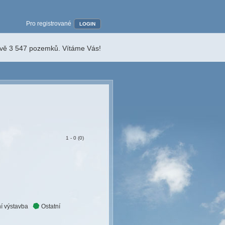
Pro registrované
LOGIN
ávě 3 547 pozemků. Vítáme Vás!
1 - 0 (0)
í výstavba
Ostatní