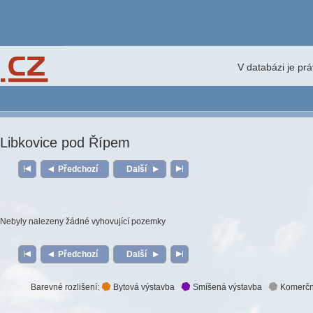
V databázi je pr
Libkovice pod Řípem
Předchozí
Další
Nebyly nalezeny žádné vyhovující pozemky
Předchozí
Další
Barevné rozlišení:
Bytová výstavba
Smíšená výstavba
Komerčn