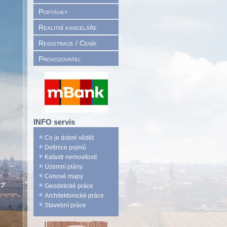
Poptávky
Realitní kanceláře
Registrace / Ceník
Provozovatel
INFO servis
Co je dobré vědět
Definice pojmů
Katastr nemovitostí
Územní plány
Cenové mapy
Geodetické práce
Architektonické práce
Stavební práce