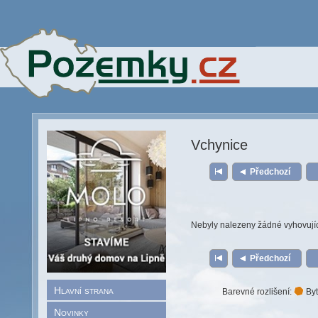
Vchynice
Předchozí
Nebyly nalezeny žádné vyhovují
Předchozí
Hlavní strana
Barevné rozlišení:
Byt
Novinky