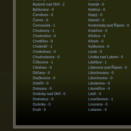
Budyně nad Ohří -
2
Kamýk -
0
Býčkovice -
0
Keblice -
0
Černěves -
0
Klapý -
0
Černiv -
0
Kleneč -
0
Černouček -
1
Kostomlaty pod Řípem -
0
Chodouny -
1
Krabčice -
0
Chodovlice -
0
Křešice -
4
Chotěšov -
0
Křesín -
0
Chotiměř -
1
Kyškovice -
0
Chotiněves -
0
Levín -
0
Chudoslavice -
0
Lhotka nad Labem -
0
Čížkovice -
1
Liběšice -
1
Ctiněves -
0
Libkovice pod Řípem -
0
Děčany -
0
Libochovany -
0
Dlažkovice -
0
Libochovice -
0
Dobříň -
0
Libotenice -
0
Doksany -
0
Litoměřice -
4
Dolánky nad Ohří -
0
Lkáň -
0
Drahobuz -
0
Lovečkovice -
1
Dušníky -
0
Lovosice -
0
Evaň -
0
Lukavec -
0