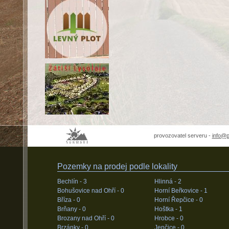
provozovatel serveru -
info@
Pozemky na prodej podle lokality
Bechlín -
3
Hlinná -
2
Bohušovice nad Ohří -
0
Horní Beřkovice -
1
Bříza -
0
Horní Řepčice -
0
Brňany -
0
Hoštka -
1
Brozany nad Ohří -
0
Hrobce -
0
Brzánky -
0
Jenčice -
0