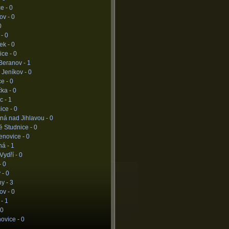
ce -
0
ov -
0
0
 -
0
ek -
0
ice -
0
Beranov -
1
 Jeníkov -
0
ce -
0
čka -
0
c -
1
ice -
0
ná nad Jihlavou -
0
é Studnice -
0
enovice -
0
ná -
1
Vydří -
0
-
0
y -
0
hy -
3
ov -
0
 -
1
0
ovice -
0