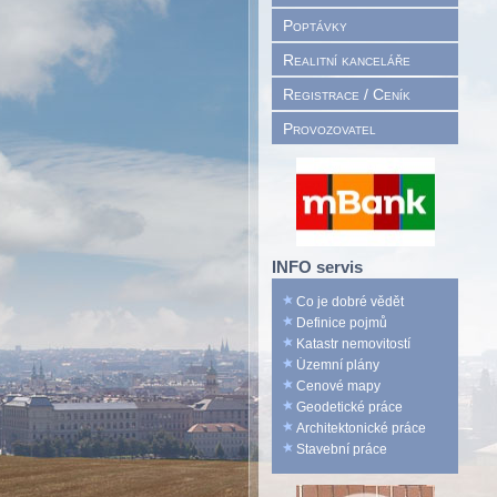
Poptávky
Realitní kanceláře
Registrace / Ceník
Provozovatel
INFO servis
Co je dobré vědět
Definice pojmů
Katastr nemovitostí
Územní plány
Cenové mapy
Geodetické práce
Architektonické práce
Stavební práce