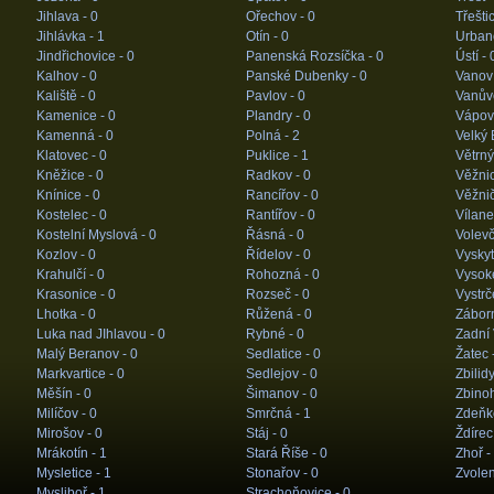
Jihlava -
0
Ořechov -
0
Třešti
Jihlávka -
1
Otín -
0
Urban
Jindřichovice -
0
Panenská Rozsíčka -
0
Ústí -
Kalhov -
0
Panské Dubenky -
0
Vanov
Kaliště -
0
Pavlov -
0
Vanův
Kamenice -
0
Plandry -
0
Vápov
Kamenná -
0
Polná -
2
Velký 
Klatovec -
0
Puklice -
1
Větrný
Kněžice -
0
Radkov -
0
Věžni
Knínice -
0
Rancířov -
0
Věžni
Kostelec -
0
Rantířov -
0
Vílane
Kostelní Myslová -
0
Řásná -
0
Volevč
Kozlov -
0
Řídelov -
0
Vyskyt
Krahulčí -
0
Rohozná -
0
Vysok
Krasonice -
0
Rozseč -
0
Vystrč
Lhotka -
0
Růžená -
0
Zábor
Luka nad JIhlavou -
0
Rybné -
0
Zadní 
Malý Beranov -
0
Sedlatice -
0
Žatec 
Markvartice -
0
Sedlejov -
0
Zbilid
Měšín -
0
Šimanov -
0
Zbino
Milíčov -
0
Smrčná -
1
Zdeňk
Mirošov -
0
Stáj -
0
Ždírec
Mrákotín -
1
Stará Říše -
0
Zhoř -
Mysletice -
1
Stonařov -
0
Zvolen
Mysliboř -
1
Strachoňovice -
0