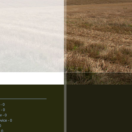
 -
0
 -
0
v -
0
vice -
0
0
-
0