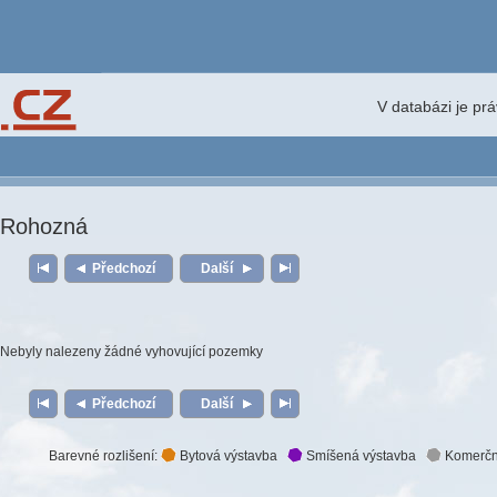
V databázi je pr
Rohozná
Předchozí
Další
Nebyly nalezeny žádné vyhovující pozemky
Předchozí
Další
Barevné rozlišení:
Bytová výstavba
Smíšená výstavba
Komerčn