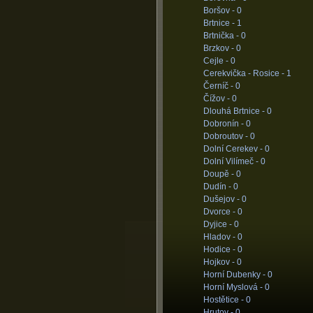
Boršov -
0
Brtnice -
1
Brtnička -
0
Brzkov -
0
Cejle -
0
Cerekvička - Rosice -
1
Černíč -
0
Čížov -
0
Dlouhá Brtnice -
0
Dobronín -
0
Dobroutov -
0
Dolní Cerekev -
0
Dolní Vilímeč -
0
Doupě -
0
Dudín -
0
Dušejov -
0
Dvorce -
0
Dyjice -
0
Hladov -
0
Hodice -
0
Hojkov -
0
Horní Dubenky -
0
Horní Myslová -
0
Hostětice -
0
Hrutov -
0