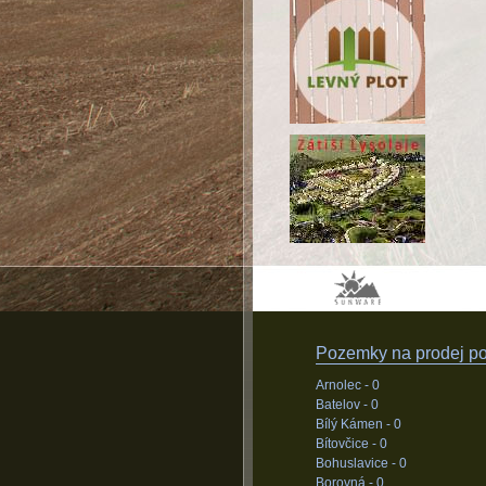
Pozemky na prodej pod
Arnolec -
0
Batelov -
0
Bílý Kámen -
0
Bítovčice -
0
Bohuslavice -
0
Borovná -
0