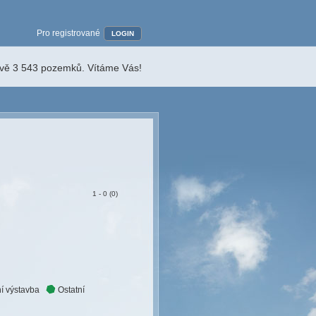
Pro registrované
LOGIN
ávě 3 543 pozemků. Vítáme Vás!
1 - 0 (0)
í výstavba
Ostatní