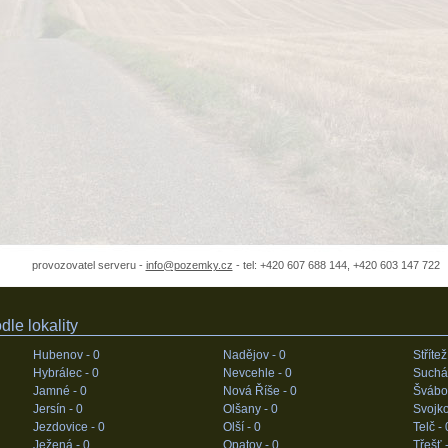
provozovatel serveru -
info@pozemky.cz
- tel: +420 607 688 144, +420 603 147 722
le lokality
Hubenov -
0
Nadějov -
0
Střítež
Hybrálec -
0
Nevcehle -
0
Suchá
Jamné -
0
Nová Říše -
0
Švábo
Jersín -
0
Olšany -
0
Svojko
Jezdovice -
0
Olší -
0
Telč -
Ježená -
0
Opatov -
0
Třešť 