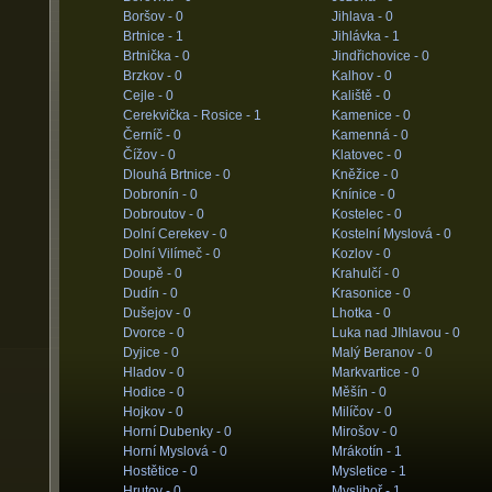
Boršov -
0
Jihlava -
0
Brtnice -
1
Jihlávka -
1
Brtnička -
0
Jindřichovice -
0
Brzkov -
0
Kalhov -
0
Cejle -
0
Kaliště -
0
Cerekvička - Rosice -
1
Kamenice -
0
Černíč -
0
Kamenná -
0
Čížov -
0
Klatovec -
0
Dlouhá Brtnice -
0
Kněžice -
0
Dobronín -
0
Knínice -
0
Dobroutov -
0
Kostelec -
0
Dolní Cerekev -
0
Kostelní Myslová -
0
Dolní Vilímeč -
0
Kozlov -
0
Doupě -
0
Krahulčí -
0
Dudín -
0
Krasonice -
0
Dušejov -
0
Lhotka -
0
Dvorce -
0
Luka nad JIhlavou -
0
Dyjice -
0
Malý Beranov -
0
Hladov -
0
Markvartice -
0
Hodice -
0
Měšín -
0
Hojkov -
0
Milíčov -
0
Horní Dubenky -
0
Mirošov -
0
Horní Myslová -
0
Mrákotín -
1
Hostětice -
0
Mysletice -
1
Hrutov -
0
Mysliboř -
1