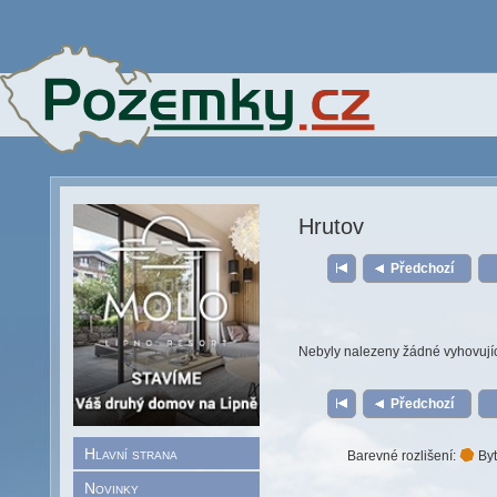
Hrutov
Předchozí
Nebyly nalezeny žádné vyhovují
Předchozí
Hlavní strana
Barevné rozlišení:
Byt
Novinky