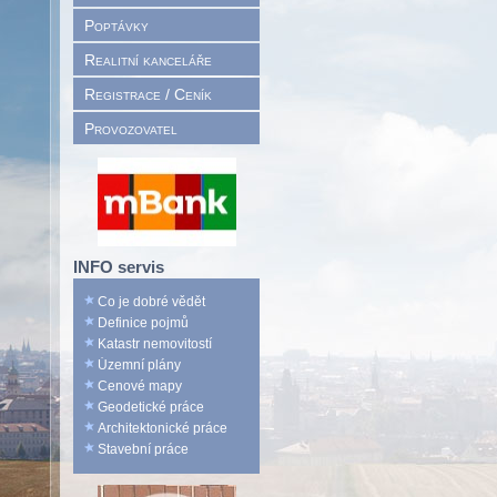
Poptávky
Realitní kanceláře
Registrace / Ceník
Provozovatel
INFO servis
Co je dobré vědět
Definice pojmů
Katastr nemovitostí
Územní plány
Cenové mapy
Geodetické práce
Architektonické práce
Stavební práce