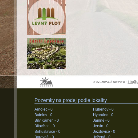
provozovatel serveru -
info@
Pozemky na prodej podle lokality
Arnolec -
0
Hubenov -
0
Batelov -
0
Hybrálec -
0
Bílý Kámen -
0
Jamné -
0
Bítovčice -
0
Jersín -
0
Bohuslavice -
0
Jezdovice -
0
Borovná -
0
Ježená -
0