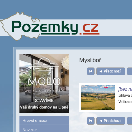
Mysliboř
Předchozí
[bez n
Jihlava
Velikost
Hlavní strana
Předchozí
Novinky