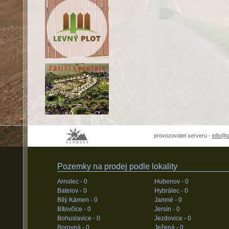
provozovatel serveru -
info@
Pozemky na prodej podle lokality
Arnolec -
0
Hubenov -
0
Batelov -
0
Hybrálec -
0
Bílý Kámen -
0
Jamné -
0
Bítovčice -
0
Jersín -
0
Bohuslavice -
0
Jezdovice -
0
Borovná -
0
Ježená -
0