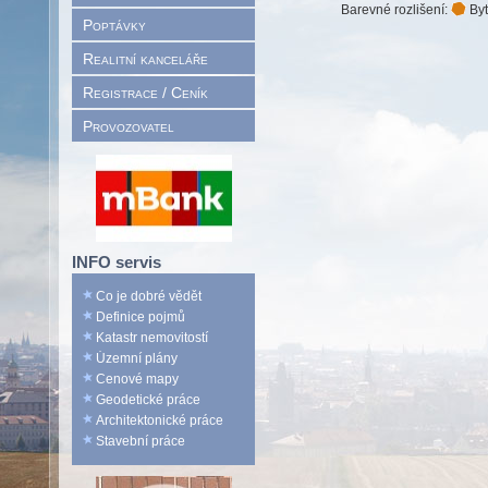
Barevné rozlišení:
Byt
Poptávky
Realitní kanceláře
Registrace / Ceník
Provozovatel
INFO servis
Co je dobré vědět
Definice pojmů
Katastr nemovitostí
Územní plány
Cenové mapy
Geodetické práce
Architektonické práce
Stavební práce