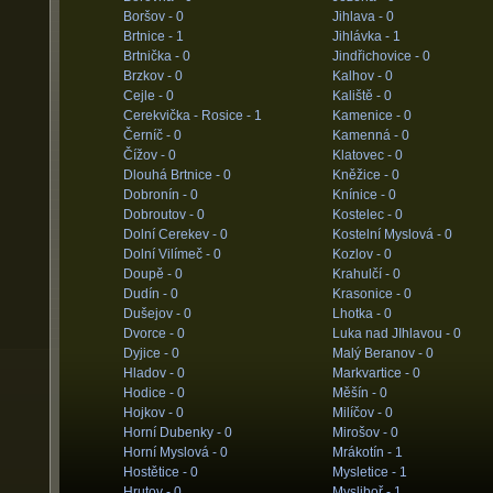
Boršov -
0
Jihlava -
0
Brtnice -
1
Jihlávka -
1
Brtnička -
0
Jindřichovice -
0
Brzkov -
0
Kalhov -
0
Cejle -
0
Kaliště -
0
Cerekvička - Rosice -
1
Kamenice -
0
Černíč -
0
Kamenná -
0
Čížov -
0
Klatovec -
0
Dlouhá Brtnice -
0
Kněžice -
0
Dobronín -
0
Knínice -
0
Dobroutov -
0
Kostelec -
0
Dolní Cerekev -
0
Kostelní Myslová -
0
Dolní Vilímeč -
0
Kozlov -
0
Doupě -
0
Krahulčí -
0
Dudín -
0
Krasonice -
0
Dušejov -
0
Lhotka -
0
Dvorce -
0
Luka nad JIhlavou -
0
Dyjice -
0
Malý Beranov -
0
Hladov -
0
Markvartice -
0
Hodice -
0
Měšín -
0
Hojkov -
0
Milíčov -
0
Horní Dubenky -
0
Mirošov -
0
Horní Myslová -
0
Mrákotín -
1
Hostětice -
0
Mysletice -
1
Hrutov -
0
Mysliboř -
1