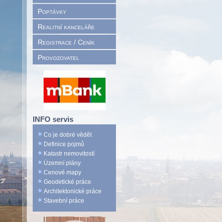
Poptávky
Realitní kanceláře
Registrace / Ceník
Provozovatel
INFO servis
Co je dobré vědět
Definice pojmů
Katastr nemovitostí
Územní plány
Cenové mapy
Geodetické práce
Architektonické práce
Stavební práce