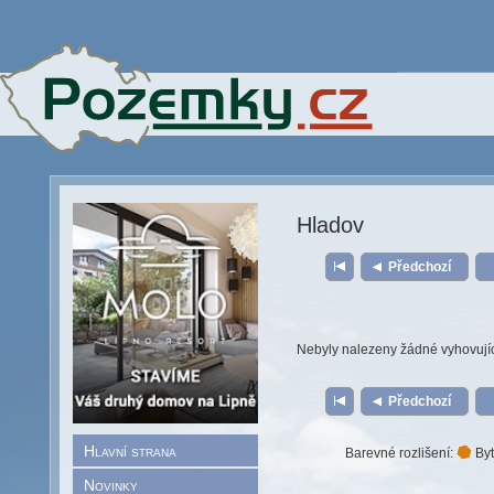
Hladov
Předchozí
Nebyly nalezeny žádné vyhovují
Předchozí
Hlavní strana
Barevné rozlišení:
Byt
Novinky