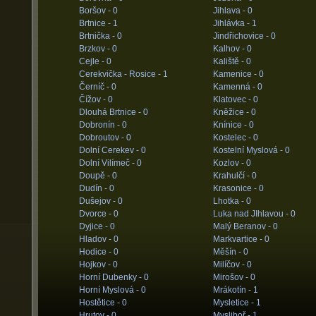
Boršov -
0
Jihlava -
0
Brtnice -
1
Jihlávka -
1
Brtnička -
0
Jindřichovice -
0
Brzkov -
0
Kalhov -
0
Cejle -
0
Kaliště -
0
Cerekvička - Rosice -
1
Kamenice -
0
Černíč -
0
Kamenná -
0
Čížov -
0
Klatovec -
0
Dlouhá Brtnice -
0
Kněžice -
0
Dobronín -
0
Knínice -
0
Dobroutov -
0
Kostelec -
0
Dolní Cerekev -
0
Kostelní Myslová -
0
Dolní Vilímeč -
0
Kozlov -
0
Doupě -
0
Krahulčí -
0
Dudín -
0
Krasonice -
0
Dušejov -
0
Lhotka -
0
Dvorce -
0
Luka nad JIhlavou -
0
Dyjice -
0
Malý Beranov -
0
Hladov -
0
Markvartice -
0
Hodice -
0
Měšín -
0
Hojkov -
0
Milíčov -
0
Horní Dubenky -
0
Mirošov -
0
Horní Myslová -
0
Mrákotín -
1
Hostětice -
0
Mysletice -
1
Hrutov -
0
Mysliboř -
1