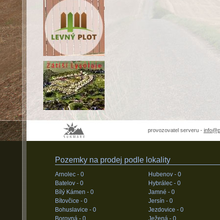
provozovatel serveru -
info@
Pozemky na prodej podle lokality
Arnolec -
0
Hubenov -
0
Batelov -
0
Hybrálec -
0
Bílý Kámen -
0
Jamné -
0
Bítovčice -
0
Jersín -
0
Bohuslavice -
0
Jezdovice -
0
Borovná -
0
Ježená -
0