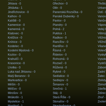
Jihlava -
0
Ořechov -
0
Třešti
Jihlávka -
1
Otín -
0
Urban
Jindřichovice -
0
Panenská Rozsíčka -
0
Ústí -
Kalhov -
0
Panské Dubenky -
0
Vanov
Kaliště -
0
Pavlov -
0
Vanův
Kamenice -
0
Plandry -
0
Vápov
Kamenná -
0
Polná -
2
Velký 
Klatovec -
0
Puklice -
1
Větrný
Kněžice -
0
Radkov -
0
Věžni
Knínice -
0
Rancířov -
0
Věžni
Kostelec -
0
Rantířov -
0
Vílane
Kostelní Myslová -
0
Řásná -
0
Volevč
Kozlov -
0
Řídelov -
0
Vyskyt
Krahulčí -
0
Rohozná -
0
Vysok
Krasonice -
0
Rozseč -
0
Vystrč
Lhotka -
0
Růžená -
0
Zábor
Luka nad JIhlavou -
0
Rybné -
0
Zadní 
Malý Beranov -
0
Sedlatice -
0
Žatec 
Markvartice -
0
Sedlejov -
0
Zbilid
Měšín -
0
Šimanov -
0
Zbino
Milíčov -
0
Smrčná -
1
Zdeňk
Mirošov -
0
Stáj -
0
Ždírec
Mrákotín -
1
Stará Říše -
0
Zhoř -
Mysletice -
1
Stonařov -
0
Zvolen
Mysliboř -
1
Strachoňovice -
0