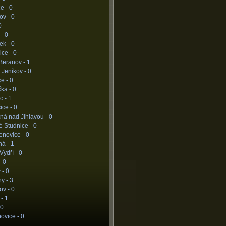
ce -
0
ov -
0
0
 -
0
ek -
0
ice -
0
Beranov -
1
 Jeníkov -
0
ce -
0
čka -
0
c -
1
ice -
0
ná nad Jihlavou -
0
é Studnice -
0
enovice -
0
ná -
1
Vydří -
0
-
0
y -
0
hy -
3
ov -
0
 -
1
0
ovice -
0