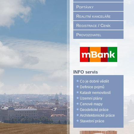
Poptávky
Realitní kanceláře
Registrace / Ceník
Provozovatel
INFO servis
Co je dobré vědět
Definice pojmů
Katastr nemovitostí
Územní plány
Cenové mapy
Geodetické práce
Architektonické práce
Stavební práce