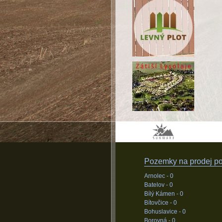
Pozemky na prodej pod
Arnolec -
0
Batelov -
0
Bílý Kámen -
0
Bítovčice -
0
Bohuslavice -
0
Borovná -
0