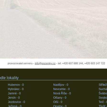
provozovatel serveru -
info@pozemky.cz
- tel: +420 607 688 144, +420 603 147 722
le lokality
Hubenov -
0
Nadějov -
0
Střítež
Hybrálec -
0
Nevcehle -
0
Suchá
Jamné -
0
Nová Říše -
0
Švábo
Jersín -
0
Olšany -
0
Svojko
Jezdovice -
0
Olší -
0
Telč -
Ježená -
0
Opatov -
0
Třešť 