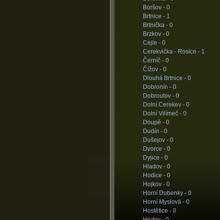
Boršov -
0
Brtnice -
1
Brtnička -
0
Brzkov -
0
Cejle -
0
Cerekvička - Rosice -
1
Černíč -
0
Čížov -
0
Dlouhá Brtnice -
0
Dobronín -
0
Dobroutov -
0
Dolní Cerekev -
0
Dolní Vilímeč -
0
Doupě -
0
Dudín -
0
Dušejov -
0
Dvorce -
0
Dyjice -
0
Hladov -
0
Hodice -
0
Hojkov -
0
Horní Dubenky -
0
Horní Myslová -
0
Hostětice -
0
Hrutov -
0