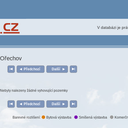
V databázi je pr
Ořechov
Předchozí
Další
Nebyly nalezeny žádné vyhovující pozemky
Předchozí
Další
Barevné rozlišení:
Bytová výstavba
Smíšená výstavba
Komerčn