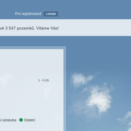
Pro registrované
LOGIN
ávě 3 547 pozemků. Vítáme Vás!
1 - 0 (0)
í výstavba
Ostatní