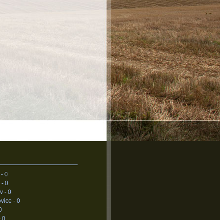
 -
0
 -
0
v -
0
vice -
0
0
-
0