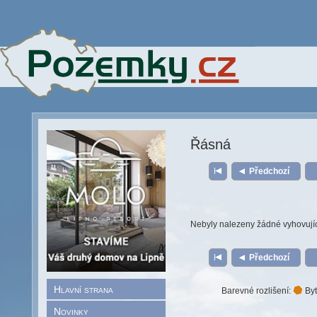
Řásná
Předchozí
Nebyly nalezeny žádné vyhovují
Předchozí
Hlavní strana
Barevné rozlišení:
Byt
Novinky