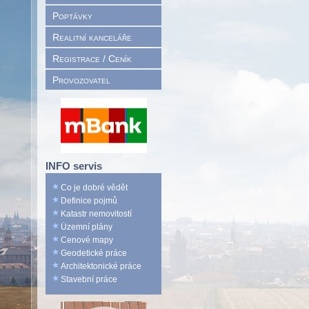
Poptávky
Realitní kanceláře
Registrace / Ceník
Provozovatel
INFO servis
Co je dobré vědět
Definice pojmů
Katastr nemovitostí
Územní plány
Cenové mapy
Geodetické práce
Architektonické práce
Stavební práce