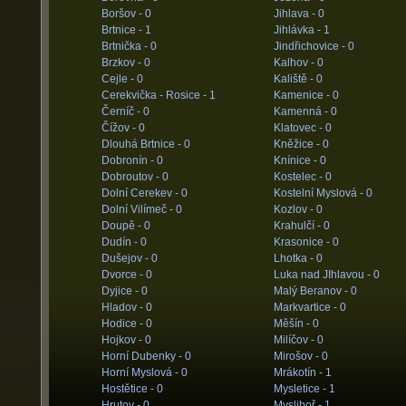
Boršov -
0
Jihlava -
0
Brtnice -
1
Jihlávka -
1
Brtnička -
0
Jindřichovice -
0
Brzkov -
0
Kalhov -
0
Cejle -
0
Kaliště -
0
Cerekvička - Rosice -
1
Kamenice -
0
Černíč -
0
Kamenná -
0
Čížov -
0
Klatovec -
0
Dlouhá Brtnice -
0
Kněžice -
0
Dobronín -
0
Knínice -
0
Dobroutov -
0
Kostelec -
0
Dolní Cerekev -
0
Kostelní Myslová -
0
Dolní Vilímeč -
0
Kozlov -
0
Doupě -
0
Krahulčí -
0
Dudín -
0
Krasonice -
0
Dušejov -
0
Lhotka -
0
Dvorce -
0
Luka nad JIhlavou -
0
Dyjice -
0
Malý Beranov -
0
Hladov -
0
Markvartice -
0
Hodice -
0
Měšín -
0
Hojkov -
0
Milíčov -
0
Horní Dubenky -
0
Mirošov -
0
Horní Myslová -
0
Mrákotín -
1
Hostětice -
0
Mysletice -
1
Hrutov -
0
Mysliboř -
1