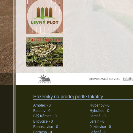
provozovatel serveru -
info@
Pozemky na prodej podle lokality
Arnolec -
0
Hubenov -
0
Batelov -
0
Hybrálec -
0
Bílý Kámen -
0
Jamné -
0
Bítovčice -
0
Jersín -
0
Bohuslavice -
0
Jezdovice -
0
Borovná -
0
Ježená -
0