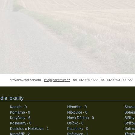
provozovatel serveru -
info@pozemky.cz
- tel: +420 607 688 144, +420 603 147 722
le lokality
Karolín -
0
Němčice -
0
Slavk
Komárno -
0
Nítkovice -
0
Soběs
Koryčany -
6
Nová Dědina -
0
Střílky
Kostelany -
0
Osíčko -
0
Střížo
Kostelec u Holešova -
1
Pacetluky -
0
Sulim
Kroměříž -
2
Pačlavice -
1
Třebět