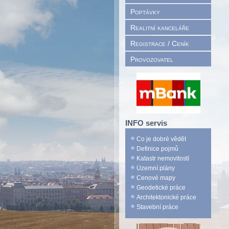
Poptávky
Realitní kanceláře
Registrace / Ceník
Provozovatel
INFO servis
Co je dobré vědět
Definice pojmů
Katastr nemovitostí
Územní plány
Cenové mapy
Geodetické práce
Architektonické práce
Stavební práce