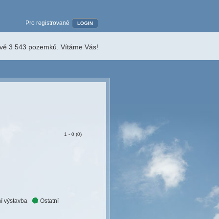
Pro registrované
LOGIN
ávě 3 543 pozemků. Vítáme Vás!
1 - 0 (0)
í výstavba
Ostatní