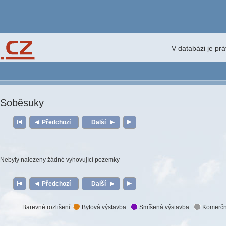
V databázi je pr
Soběsuky
Předchozí
Další
Nebyly nalezeny žádné vyhovující pozemky
Předchozí
Další
Barevné rozlišení:
Bytová výstavba
Smíšená výstavba
Komerčn