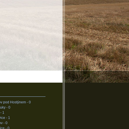
ov pod Hostýnem -
0
uky -
0
 -
1
vice -
1
ov -
0
ice -
0