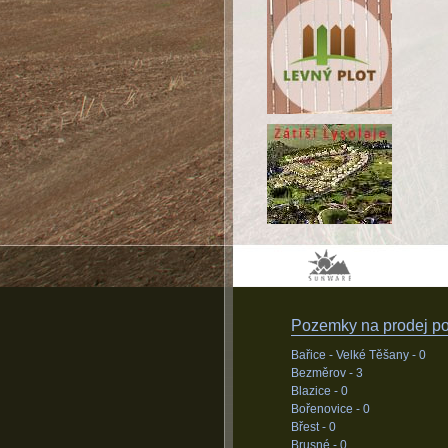
Pozemky na prodej pod
Bařice - Velké Těšany -
0
Bezměrov -
3
Blazice -
0
Bořenovice -
0
Břest -
0
Brusné -
0