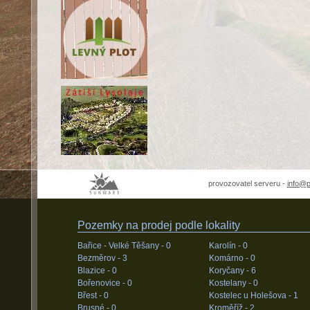
provozovatel serveru -
info@
Pozemky na prodej podle lokality
Bařice - Velké Těšany -
0
Karolín -
0
Bezměrov -
3
Komárno -
0
Blazice -
0
Koryčany -
6
Bořenovice -
0
Kostelany -
0
Břest -
0
Kostelec u Holešova -
1
Brusné -
0
Kroměříž -
2