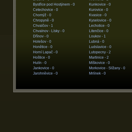
Bystřice pod Hostýnem -
0
Kunkovice -
0
Cetechovice -
0
Kurovice -
0
Chomýž -
0
Kvasice -
0
Chropyně -
0
Kyselovice -
0
Chvalčov -
1
Lechotice -
0
Chvalnov - Lísky -
0
Litenčice -
0
Dřínov -
0
Loukov -
1
Holešov -
0
Lubná -
0
Honětice -
0
Ludslavice -
0
Horní Lapač -
0
Lutopecny -
2
Hoštice -
0
Martinice -
2
Hulín -
0
Míškovice -
0
Jankovice -
0
Morkovice - Slížany -
0
Jarohněvice -
0
Mrlínek -
0