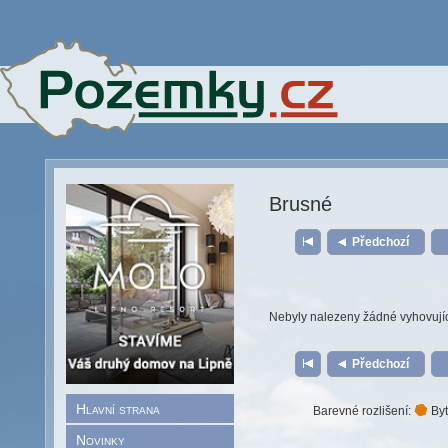
Brusné
Předchozí
Nebyly nalezeny žádné vyhovují
Předchozí
Hlavní strana
Barevné rozlišení:
Byt
Novinky