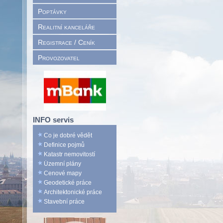
Poptávky
Realitní kanceláře
Registrace / Ceník
Provozovatel
INFO servis
Co je dobré vědět
Definice pojmů
Katastr nemovitostí
Územní plány
Cenové mapy
Geodetické práce
Architektonické práce
Stavební práce