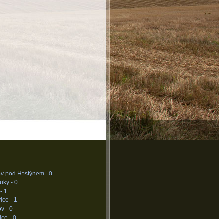
ov pod Hostýnem -
0
uky -
0
 -
1
vice -
1
ov -
0
ice -
0