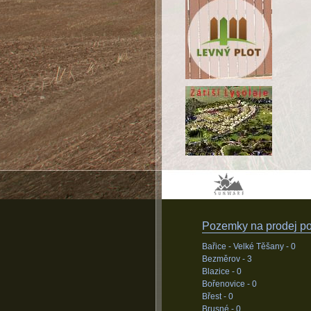
Pozemky na prodej pod
Bařice - Velké Těšany -
0
Bezměrov -
3
Blazice -
0
Bořenovice -
0
Břest -
0
Brusné -
0