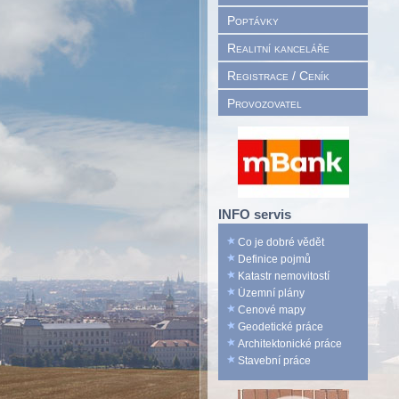
Poptávky
Realitní kanceláře
Registrace / Ceník
Provozovatel
INFO servis
Co je dobré vědět
Definice pojmů
Katastr nemovitostí
Územní plány
Cenové mapy
Geodetické práce
Architektonické práce
Stavební práce