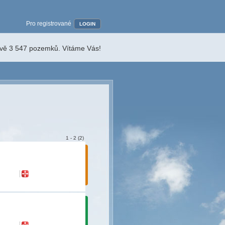
Pro registrované
LOGIN
ávě 3 547 pozemků. Vítáme Vás!
1 - 2 (2)