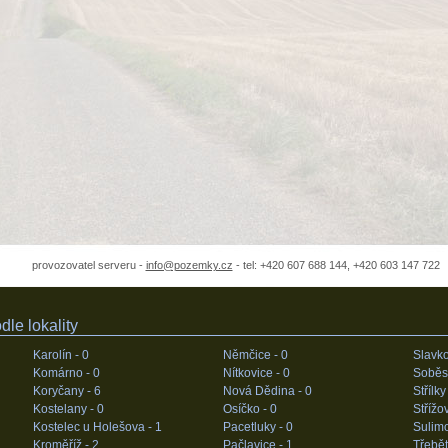
provozovatel serveru -
info@pozemky.cz
- tel: +420 607 688 144, +420 603 147 722
le lokality
Karolín -
0
Němčice -
0
Slavk
Komárno -
0
Nítkovice -
0
Soběs
Koryčany -
6
Nová Dědina -
0
Střílky
Kostelany -
0
Osíčko -
0
Střížo
Kostelec u Holešova -
1
Pacetluky -
0
Sulim
Kroměříž -
2
Pačlavice -
1
Třebět