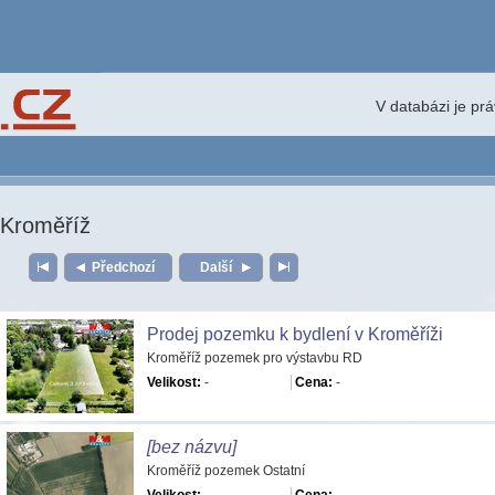
V databázi je pr
Kroměříž
Předchozí
Další
Prodej pozemku k bydlení v Kroměříži
Kroměříž pozemek pro výstavbu RD
Velikost:
-
Cena:
-
[bez názvu]
Kroměříž pozemek Ostatní