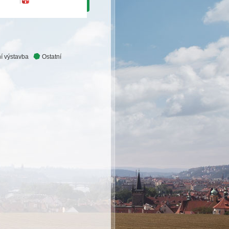
í výstavba
Ostatní