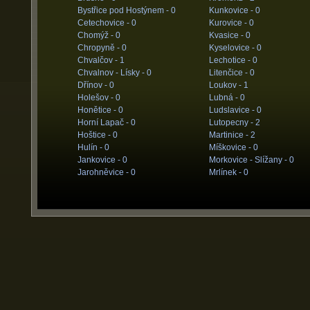
Bystřice pod Hostýnem -
0
Kunkovice -
0
Cetechovice -
0
Kurovice -
0
Chomýž -
0
Kvasice -
0
Chropyně -
0
Kyselovice -
0
Chvalčov -
1
Lechotice -
0
Chvalnov - Lísky -
0
Litenčice -
0
Dřínov -
0
Loukov -
1
Holešov -
0
Lubná -
0
Honětice -
0
Ludslavice -
0
Horní Lapač -
0
Lutopecny -
2
Hoštice -
0
Martinice -
2
Hulín -
0
Míškovice -
0
Jankovice -
0
Morkovice - Slížany -
0
Jarohněvice -
0
Mrlínek -
0