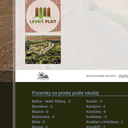
provozovatel serveru -
info@
Pozemky na prodej podle lokality
Bařice - Velké Těšany -
0
Karolín -
0
Bezměrov -
3
Komárno -
0
Blazice -
0
Koryčany -
6
Bořenovice -
0
Kostelany -
0
Břest -
0
Kostelec u Holešova -
1
Brusné -
0
Kroměříž -
2