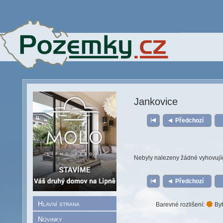
Jankovice
Předchozí
Nebyly nalezeny žádné vyhovují
Předchozí
Hlavní strana
Barevné rozlišení:
Byt
Novinky