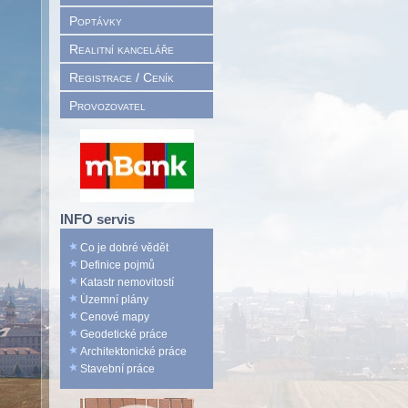
Poptávky
Realitní kanceláře
Registrace / Ceník
Provozovatel
INFO servis
Co je dobré vědět
Definice pojmů
Katastr nemovitostí
Územní plány
Cenové mapy
Geodetické práce
Architektonické práce
Stavební práce