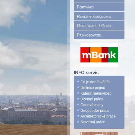
Poptávky
Realitní kanceláře
Registrace / Ceník
Provozovatel
INFO servis
Co je dobré vědět
Definice pojmů
Katastr nemovitostí
Územní plány
Cenové mapy
Geodetické práce
Architektonické práce
Stavební práce