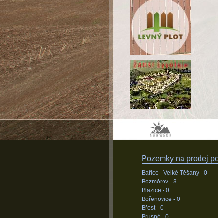
Pozemky na prodej pod
Bařice - Velké Těšany -
0
Bezměrov -
3
Blazice -
0
Bořenovice -
0
Břest -
0
Brusné -
0