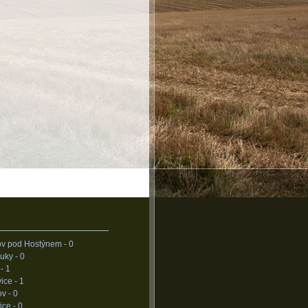
ov pod Hostýnem -
0
uky -
0
 -
1
vice -
1
ov -
0
ice -
0