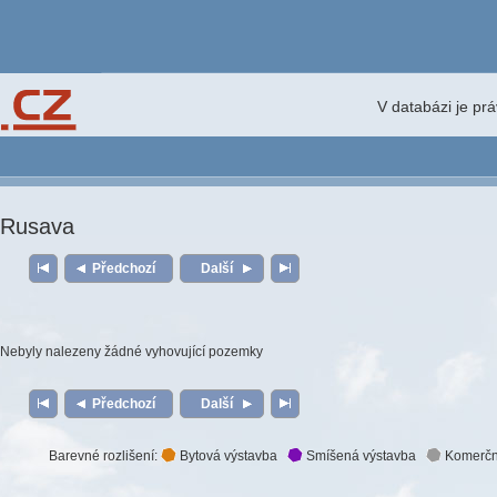
V databázi je pr
Rusava
Předchozí
Další
Nebyly nalezeny žádné vyhovující pozemky
Předchozí
Další
Barevné rozlišení:
Bytová výstavba
Smíšená výstavba
Komerčn