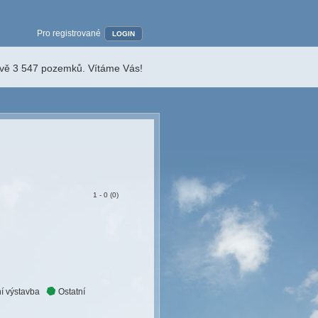
Pro registrované
LOGIN
ávě 3 547 pozemků. Vítáme Vás!
1 - 0 (0)
í výstavba
Ostatní