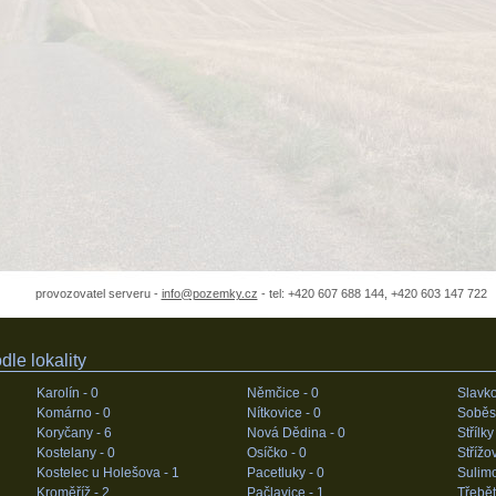
provozovatel serveru -
info@pozemky.cz
- tel: +420 607 688 144, +420 603 147 722
le lokality
Karolín -
0
Němčice -
0
Slavk
Komárno -
0
Nítkovice -
0
Soběs
Koryčany -
6
Nová Dědina -
0
Střílky
Kostelany -
0
Osíčko -
0
Střížo
Kostelec u Holešova -
1
Pacetluky -
0
Sulim
Kroměříž -
2
Pačlavice -
1
Třebět