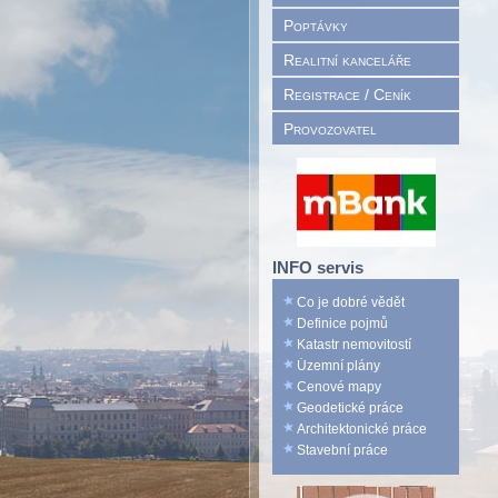
Poptávky
Realitní kanceláře
Registrace / Ceník
Provozovatel
INFO servis
Co je dobré vědět
Definice pojmů
Katastr nemovitostí
Územní plány
Cenové mapy
Geodetické práce
Architektonické práce
Stavební práce