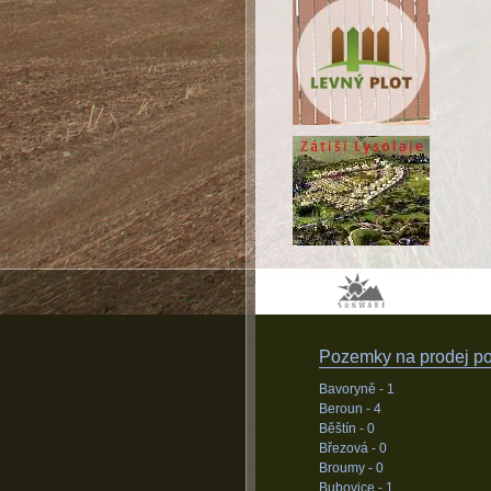
Pozemky na prodej pod
Bavoryně -
1
Beroun -
4
Běštín -
0
Březová -
0
Broumy -
0
Bubovice -
1