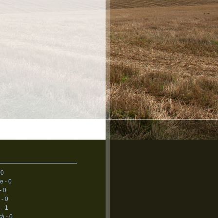
-
0
ce -
0
-
0
 -
0
 -
1
ká -
0