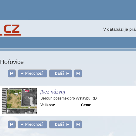
V databázi je pr
Hořovice
Předchozí
Další
[bez názvu]
Beroun pozemek pro výstavbu RD
Velikost:
-
Cena:
-
Předchozí
Další