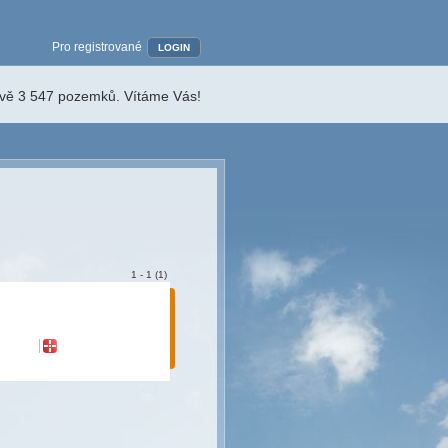
Pro registrované
LOGIN
ávě 3 547 pozemků. Vítáme Vás!
1 - 1 (1)