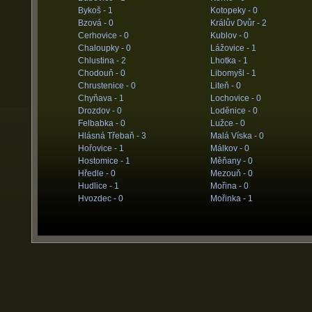
Bykoš -
1
Kotopeky -
0
Bzová -
0
Králův Dvůr -
2
Cerhovice -
0
Kublov -
0
Chaloupky -
0
Lážovice -
1
Chlustina -
2
Lhotka -
1
Chodouň -
0
Libomyšl -
1
Chrustenice -
0
Liteň -
0
Chyňava -
1
Lochovice -
0
Drozdov -
0
Loděnice -
0
Felbabka -
0
Lužce -
0
Hlásná Třebaň -
3
Malá Víska -
0
Hořovice -
1
Málkov -
0
Hostomice -
1
Měňany -
0
Hředle -
0
Mezouň -
0
Hudlice -
1
Mořina -
0
Hvozdec -
0
Mořinka -
1