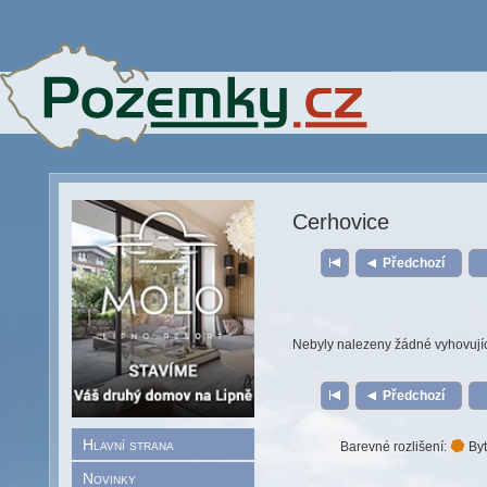
Cerhovice
Předchozí
Nebyly nalezeny žádné vyhovují
Předchozí
Hlavní strana
Barevné rozlišení:
Byt
Novinky