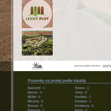
provozovatel serveru -
info@
Pozemky na prodej podle lokality
Bavoryně -
1
Hýskov -
1
Beroun -
4
Jivina -
0
Běštín -
0
Karlštejn -
1
Březová -
0
Komárov -
1
Broumy -
0
Koněprusy -
0
Bubovice -
1
Korno -
0