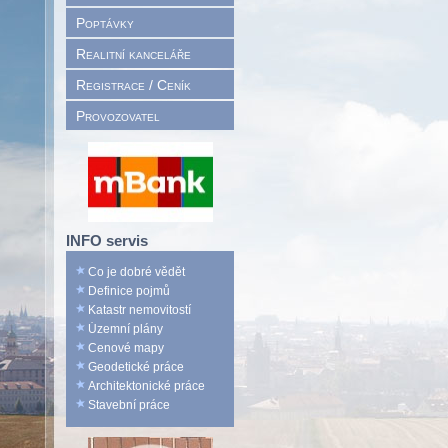
Poptávky
Realitní kanceláře
Registrace / Ceník
Provozovatel
INFO servis
Co je dobré vědět
Definice pojmů
Katastr nemovitostí
Územní plány
Cenové mapy
Geodetické práce
Architektonické práce
Stavební práce