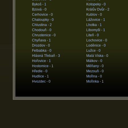
Bykoš -
1
Kotopeky -
0
Bzová -
0
Králův Dvůr -
2
Cerhovice -
0
Kublov -
0
Chaloupky -
0
Lážovice -
1
Chlustina -
2
Lhotka -
1
Chodouň -
0
Libomyšl -
1
Chrustenice -
0
Liteň -
0
Chyňava -
1
Lochovice -
0
Drozdov -
0
Loděnice -
0
Felbabka -
0
Lužce -
0
Hlásná Třebaň -
3
Malá Víska -
0
Hořovice -
1
Málkov -
0
Hostomice -
1
Měňany -
0
Hředle -
0
Mezouň -
0
Hudlice -
1
Mořina -
0
Hvozdec -
0
Mořinka -
1