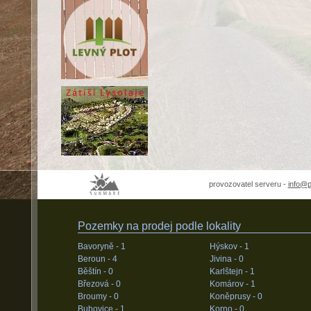
provozovatel serveru -
info@
Pozemky na prodej podle lokality
Bavoryně -
1
Hýskov -
1
Beroun -
4
Jivina -
0
Běštín -
0
Karlštejn -
1
Březová -
0
Komárov -
1
Broumy -
0
Koněprusy -
0
Bubovice -
1
Korno -
0