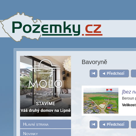
Bavoryně
Předchozí
[bez n
Beroun 
Velikost
Hlavní strana
Předchozí
Novinky