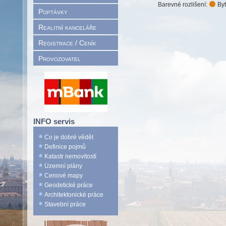
Barevné rozlišení:
Byt
Poptávky
Realitní kanceláře
Registrace / Ceník
Provozovatel
INFO servis
Co je dobré vědět
Definice pojmů
Katastr nemovitostí
Územní plány
Cenové mapy
Geodetické práce
Architektonické práce
Stavební práce