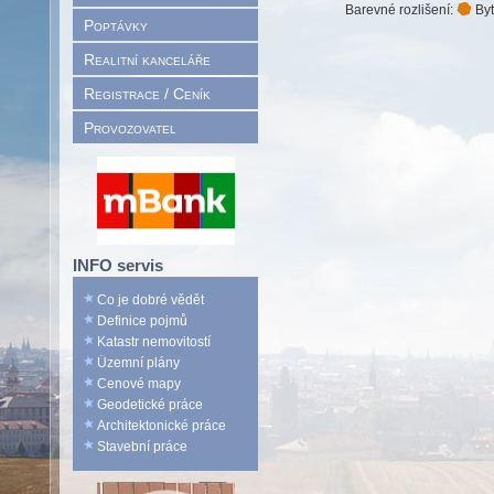
Barevné rozlišení:
Byt
Poptávky
Realitní kanceláře
Registrace / Ceník
Provozovatel
INFO servis
Co je dobré vědět
Definice pojmů
Katastr nemovitostí
Územní plány
Cenové mapy
Geodetické práce
Architektonické práce
Stavební práce