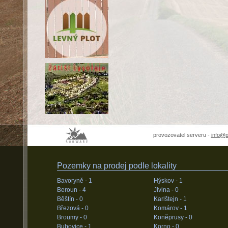
provozovatel serveru -
info@
Pozemky na prodej podle lokality
Bavoryně -
1
Hýskov -
1
Beroun -
4
Jivina -
0
Běštín -
0
Karlštejn -
1
Březová -
0
Komárov -
1
Broumy -
0
Koněprusy -
0
Bubovice -
1
Korno -
0