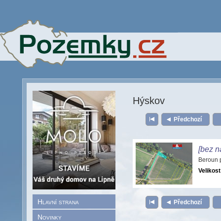
Hýskov
Předchozí
[bez n
Beroun 
Velikost
Hlavní strana
Předchozí
Novinky