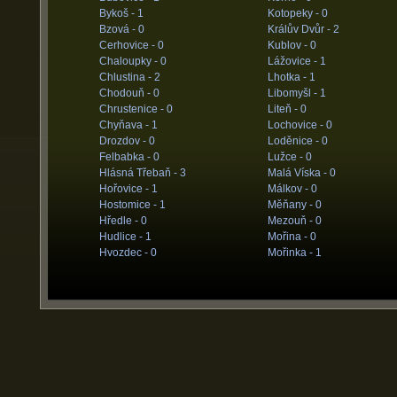
Bykoš -
1
Kotopeky -
0
Bzová -
0
Králův Dvůr -
2
Cerhovice -
0
Kublov -
0
Chaloupky -
0
Lážovice -
1
Chlustina -
2
Lhotka -
1
Chodouň -
0
Libomyšl -
1
Chrustenice -
0
Liteň -
0
Chyňava -
1
Lochovice -
0
Drozdov -
0
Loděnice -
0
Felbabka -
0
Lužce -
0
Hlásná Třebaň -
3
Malá Víska -
0
Hořovice -
1
Málkov -
0
Hostomice -
1
Měňany -
0
Hředle -
0
Mezouň -
0
Hudlice -
1
Mořina -
0
Hvozdec -
0
Mořinka -
1