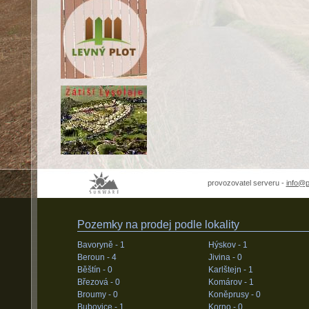
provozovatel serveru -
info@
Pozemky na prodej podle lokality
Bavoryně -
1
Hýskov -
1
Beroun -
4
Jivina -
0
Běštín -
0
Karlštejn -
1
Březová -
0
Komárov -
1
Broumy -
0
Koněprusy -
0
Bubovice -
1
Korno -
0