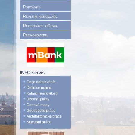
Poptávky
Realitní kanceláře
Registrace / Ceník
Provozovatel
INFO servis
Co je dobré vědět
Definice pojmů
Katastr nemovitostí
Územní plány
Cenové mapy
Geodetické práce
Architektonické práce
Stavební práce