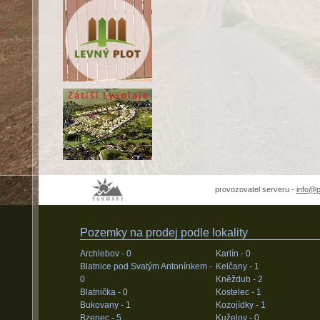
provozovatel serveru -
info@
Pozemky na prodej podle lokality
Archlebov -
0
Karlín -
0
Blatnice pod Svatým Antonínkem -
Kelčany -
1
0
Kněždub -
2
Blatnička -
0
Kostelec -
1
Bukovany -
1
Kozojídky -
1
Bzenec -
5
Kuželov -
0