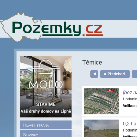
Těmice
Předchozí
[bez n
Hodonín
Velikost
0,2 h
Hlavní strana
Hodonín
Novinky