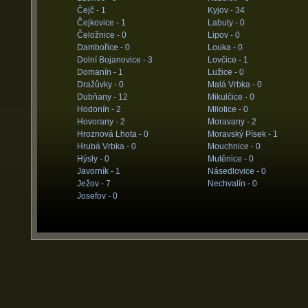
Čejč -
1
Kyjov -
34
Čejkovice -
1
Labuty -
0
Čeložnice -
0
Lipov -
0
Dambořice -
0
Louka -
0
Dolní Bojanovice -
3
Lovčice -
1
Domanín -
1
Lužice -
0
Dražůvky -
0
Malá Vrbka -
0
Dubňany -
12
Mikulčice -
0
Hodonín -
2
Milotice -
0
Hovorany -
2
Moravany -
2
Hroznová Lhota -
0
Moravský Písek -
1
Hrubá Vrbka -
0
Mouchnice -
0
Hýsly -
0
Mutěnice -
0
Javorník -
1
Násedlovice -
0
Ježov -
7
Nechvalín -
0
Josefov -
0