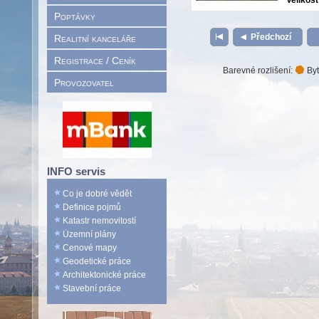
Velikost
Poptávky
Předchozí
Realitní kanceláře
Registrace / Ceník
Barevné rozlišení:
Byt
Provozovatel
INFO servis
Co je dobré vědět
Definice pojmů
Katastr nemovitostí
Územní plány
Cenové mapy
Geodetické práce
Architektonické práce
Stavební práce