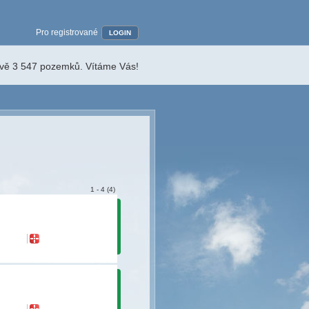
Pro registrované
LOGIN
ávě 3 547 pozemků. Vítáme Vás!
1 - 4 (4)