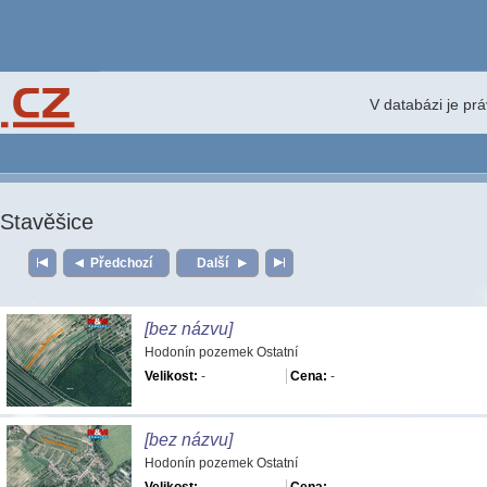
V databázi je pr
Stavěšice
Předchozí
Další
[bez názvu]
Hodonín pozemek Ostatní
Velikost:
-
Cena:
-
[bez názvu]
Hodonín pozemek Ostatní