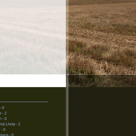
 -
0
e -
2
n -
0
žná Lhota -
2
 -
0
ovice -
0