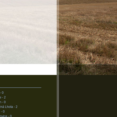
 -
0
e -
2
n -
0
žná Lhota -
2
 -
0
ovice -
0