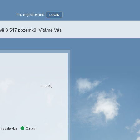
Pro registrované
LOGIN
ávě 3 547 pozemků. Vítáme Vás!
1 - 0 (0)
í výstavba
Ostatní