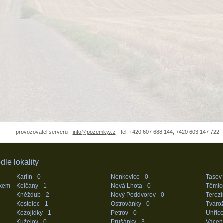
provozovatel serveru -
info@pozemky.cz
- tel: +420 607 688 144, +420 603 147 722
le lokality
Karlín -
0
Nenkovice -
0
Tasov
kem -
Kelčany -
1
Nová Lhota -
0
Těmic
Kněždub -
2
Nový Poddvorov -
0
Terezí
Kostelec -
1
Ostrovánky -
0
Tvaro
Kozojídky -
1
Petrov -
0
Uhřice
Kuželov -
0
Prušánky -
3
Vacen