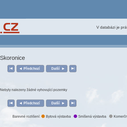
V databázi je pr
Skoronice
Předchozí
Další
Nebyly nalezeny žádné vyhovující pozemky
Předchozí
Další
Barevné rozlišení:
Bytová výstavba
Smíšená výstavba
Komerčn