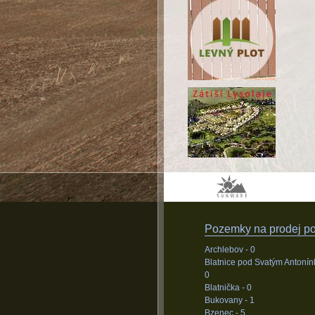
Pozemky na prodej pod
Archlebov -
0
Blatnice pod Svatým Antonín
0
Blatnička -
0
Bukovany -
1
Bzenec -
5