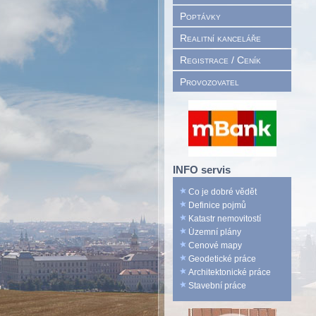
Poptávky
Realitní kanceláře
Registrace / Ceník
Provozovatel
INFO servis
Co je dobré vědět
Definice pojmů
Katastr nemovitostí
Územní plány
Cenové mapy
Geodetické práce
Architektonické práce
Stavební práce