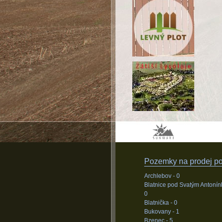
Pozemky na prodej pod
Archlebov -
0
Blatnice pod Svatým Antonín
0
Blatnička -
0
Bukovany -
1
Bzenec -
5