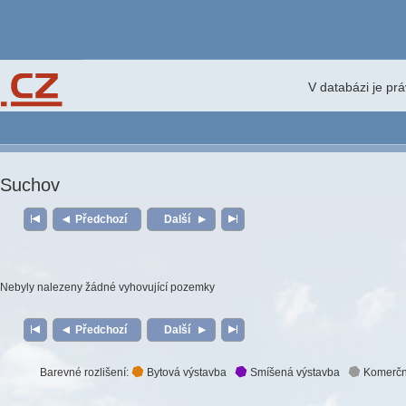
V databázi je pr
Suchov
Předchozí
Další
Nebyly nalezeny žádné vyhovující pozemky
Předchozí
Další
Barevné rozlišení:
Bytová výstavba
Smíšená výstavba
Komerčn