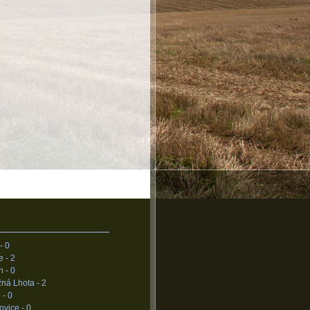
 -
0
e -
2
n -
0
žná Lhota -
2
 -
0
ovice -
0