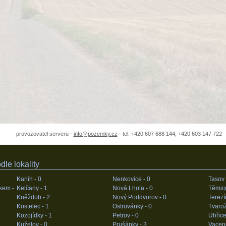
provozovatel serveru -
info@pozemky.cz
- tel: +420 607 688 144, +420 603 147 722
le lokality
Karlín -
0
Nenkovice -
0
Tasov
kem -
Kelčany -
1
Nová Lhota -
0
Těmic
Kněždub -
2
Nový Poddvorov -
0
Terezí
Kostelec -
1
Ostrovánky -
0
Tvaro
Kozojídky -
1
Petrov -
0
Uhřice
Kuželov -
0
Prušánky -
3
Vacen