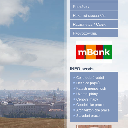
Poptávky
Realitní kanceláře
Registrace / Ceník
Provozovatel
INFO servis
Co je dobré vědět
Definice pojmů
Katastr nemovitostí
Územní plány
Cenové mapy
Geodetické práce
Architektonické práce
Stavební práce