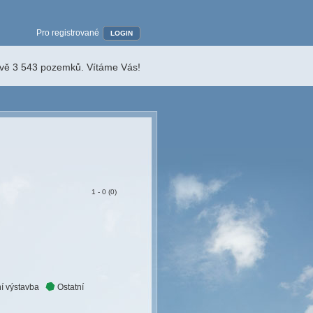
Pro registrované
LOGIN
ávě 3 543 pozemků. Vítáme Vás!
1 - 0 (0)
í výstavba
Ostatní