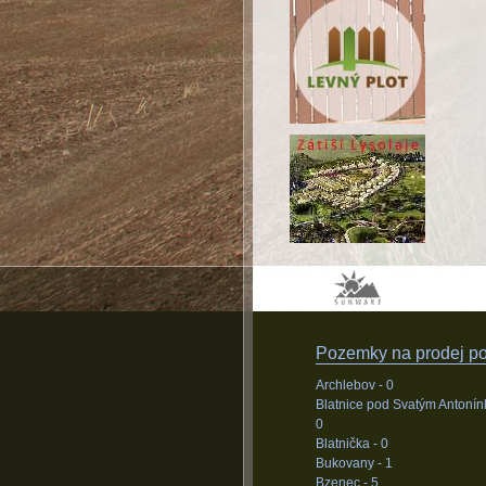
Pozemky na prodej pod
Archlebov -
0
Blatnice pod Svatým Antonín
0
Blatnička -
0
Bukovany -
1
Bzenec -
5