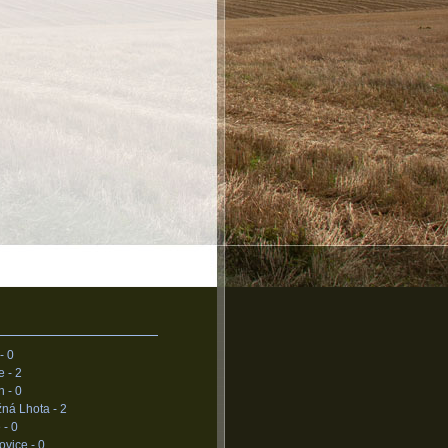
 -
0
e -
2
n -
0
žná Lhota -
2
 -
0
ovice -
0