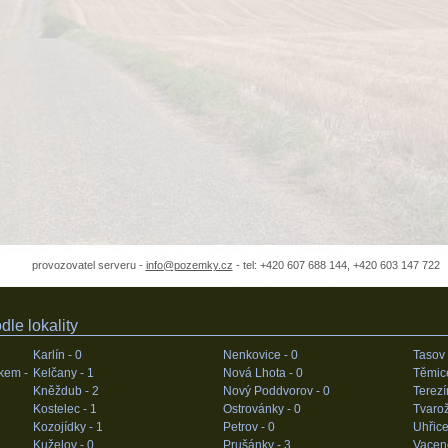
provozovatel serveru -
info@pozemky.cz
- tel: +420 607 688 144, +420 603 147 722
le lokality
Karlín -
0
Nenkovice -
0
Tasov
kem -
Kelčany -
1
Nová Lhota -
0
Těmic
Kněždub -
2
Nový Poddvorov -
0
Terezí
Kostelec -
1
Ostrovánky -
0
Tvaro
Kozojídky -
1
Petrov -
0
Uhřice
Kuželov -
0
Prušánky -
3
Vacen