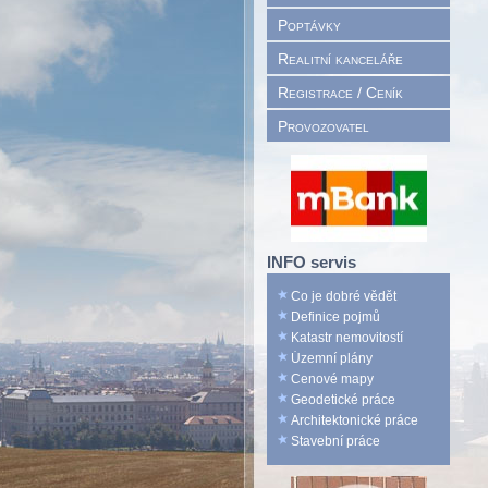
Poptávky
Realitní kanceláře
Registrace / Ceník
Provozovatel
INFO servis
Co je dobré vědět
Definice pojmů
Katastr nemovitostí
Územní plány
Cenové mapy
Geodetické práce
Architektonické práce
Stavební práce