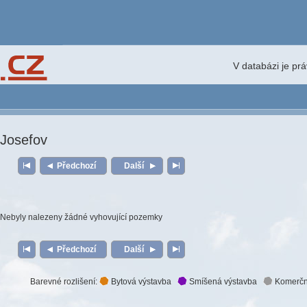
V databázi je pr
Josefov
Předchozí
Další
Nebyly nalezeny žádné vyhovující pozemky
Předchozí
Další
Barevné rozlišení:
Bytová výstavba
Smíšená výstavba
Komerčn