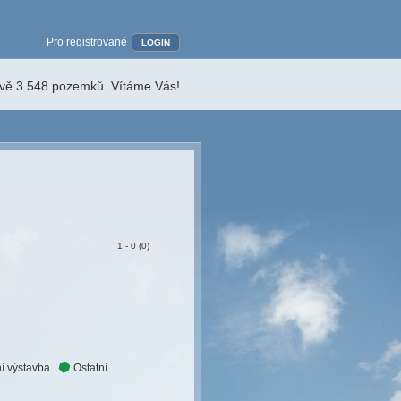
Pro registrované
LOGIN
ávě 3 548 pozemků. Vítáme Vás!
1 - 0 (0)
í výstavba
Ostatní