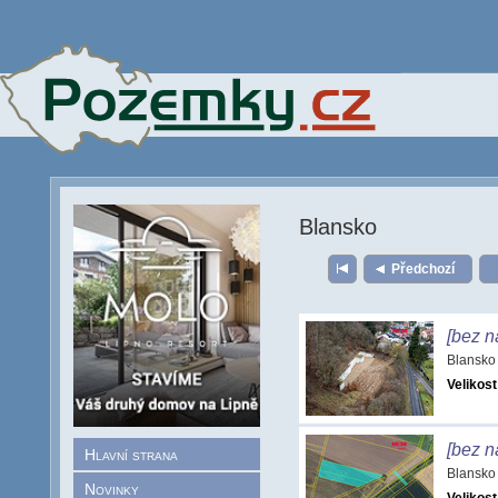
Blansko
Předchozí
[bez n
Blansko
Velikost
[bez n
Hlavní strana
Blansko
Novinky