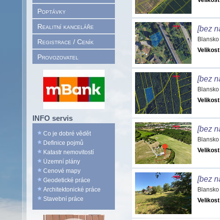
Velikost
Poptávky
Realitní kanceláře
[bez n
Blansko
Registrace / Ceník
Velikost
Provozovatel
[bez n
Blansko
Velikost
INFO servis
[bez n
Co je dobré vědět
Blansko
Definice pojmů
Velikost
Katastr nemovitostí
Územní plány
Cenové mapy
[bez n
Geodetické práce
Architektonické práce
Blansko
Stavební práce
Velikost