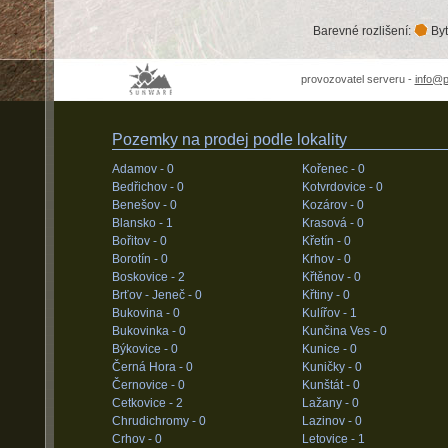
Barevné rozlišení:
Byt
provozovatel serveru -
info@
Pozemky na prodej podle lokality
Adamov -
0
Kořenec -
0
Bedřichov -
0
Kotvrdovice -
0
Benešov -
0
Kozárov -
0
Blansko -
1
Krasová -
0
Bořitov -
0
Křetín -
0
Borotín -
0
Krhov -
0
Boskovice -
2
Křtěnov -
0
Brťov - Jeneč -
0
Křtiny -
0
Bukovina -
0
Kulířov -
1
Bukovinka -
0
Kunčina Ves -
0
Býkovice -
0
Kunice -
0
Černá Hora -
0
Kuničky -
0
Černovice -
0
Kunštát -
0
Cetkovice -
2
Lažany -
0
Chrudichromy -
0
Lazinov -
0
Crhov -
0
Letovice -
1