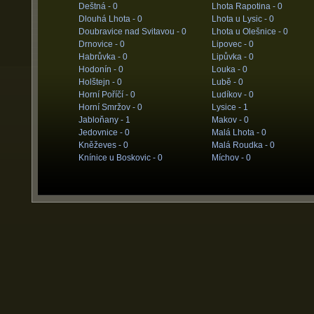
Deštná -
0
Lhota Rapotina -
0
Dlouhá Lhota -
0
Lhota u Lysic -
0
Doubravice nad Svitavou -
0
Lhota u Olešnice -
0
Drnovice -
0
Lipovec -
0
Habrůvka -
0
Lipůvka -
0
Hodonín -
0
Louka -
0
Holštejn -
0
Lubě -
0
Horní Poříčí -
0
Ludíkov -
0
Horní Smržov -
0
Lysice -
1
Jabloňany -
1
Makov -
0
Jedovnice -
0
Malá Lhota -
0
Kněževes -
0
Malá Roudka -
0
Knínice u Boskovic -
0
Míchov -
0