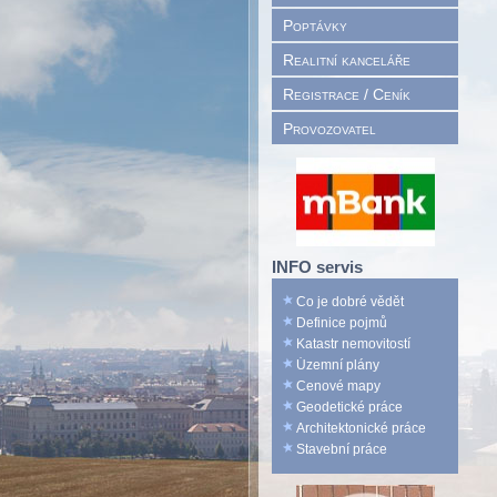
Poptávky
Realitní kanceláře
Registrace / Ceník
Provozovatel
INFO servis
Co je dobré vědět
Definice pojmů
Katastr nemovitostí
Územní plány
Cenové mapy
Geodetické práce
Architektonické práce
Stavební práce