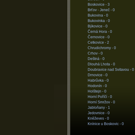
Boskovice -
3
Brťov - Jeneč -
0
Bukovina -
0
Bukovinka -
0
Býkovice -
0
Černá Hora -
0
Černovice -
0
Cetkovice -
2
Chrudichromy -
0
Crhov -
0
Deštná -
0
Dlouhá Lhota -
0
Doubravice nad Svitavou -
0
Drnovice -
0
Habrůvka -
0
Hodonín -
0
Holštejn -
0
Horní Poříčí -
0
Horní Smržov -
0
Jabloňany -
1
Jedovnice -
0
Kněževes -
0
Knínice u Boskovic -
0