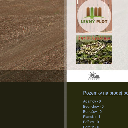
Pozemky na prodej pod
Adamov -
0
Bedřichov -
0
Benešov -
0
Blansko -
1
Bořitov -
0
Borotín -
0