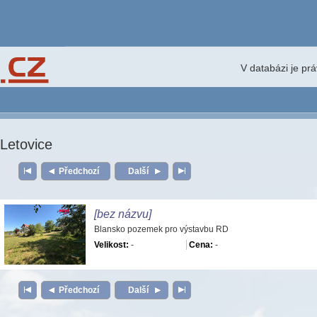
V databázi je pr
Letovice
Předchozí
Další
[bez názvu]
Blansko pozemek pro výstavbu RD
Velikost:
-
Cena:
-
Předchozí
Další