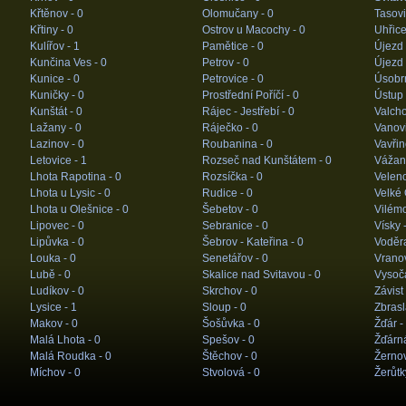
Křtěnov -
0
Olomučany -
0
Tasovi
Křtiny -
0
Ostrov u Macochy -
0
Uhřice
Kulířov -
1
Pamětice -
0
Újezd 
Kunčina Ves -
0
Petrov -
0
Újezd 
Kunice -
0
Petrovice -
0
Úsobr
Kuničky -
0
Prostřední Poříčí -
0
Ústup
Kunštát -
0
Rájec - Jestřebí -
0
Valcho
Lažany -
0
Ráječko -
0
Vanov
Lazinov -
0
Roubanina -
0
Vavřin
Letovice -
1
Rozseč nad Kunštátem -
0
Vážan
Lhota Rapotina -
0
Rozsíčka -
0
Velen
Lhota u Lysic -
0
Rudice -
0
Velké 
Lhota u Olešnice -
0
Šebetov -
0
Vilémo
Lipovec -
0
Sebranice -
0
Vísky 
Lipůvka -
0
Šebrov - Kateřina -
0
Voděr
Louka -
0
Senetářov -
0
Vrano
Lubě -
0
Skalice nad Svitavou -
0
Vysoč
Ludíkov -
0
Skrchov -
0
Závist
Lysice -
1
Sloup -
0
Zbrasl
Makov -
0
Šošůvka -
0
Žďár -
Malá Lhota -
0
Spešov -
0
Žďárn
Malá Roudka -
0
Štěchov -
0
Žernov
Míchov -
0
Stvolová -
0
Žerůtk