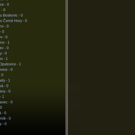
ce -
0
 -
0
u Boskovic -
0
u Černé Hory -
0
no -
0
 -
0
v -
0
ice -
1
ec -
0
y -
0
ov -
1
Opatovice -
1
vice -
0
-
0
ady -
1
vá -
0
any -
0
 -
1
avec -
0
0
á -
0
ník -
0
y -
0