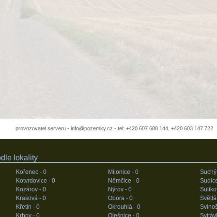
provozovatel serveru -
info@pozemky.cz
- tel: +420 607 688 144, +420 603 147 722
le lokality
Kořenec -
0
Milonice -
0
Suchý
Kotvrdovice -
0
Němčice -
0
Sudic
Kozárov -
0
Nýrov -
0
Sulíko
Krasová -
0
Obora -
0
Světlá
Křetín -
0
Okrouhlá -
0
Svinoš
Krhov -
0
Olešnice -
0
Svitáv