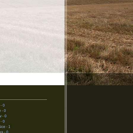
 -
0
e -
0
v -
0
 -
0
ice -
1
ka -
0