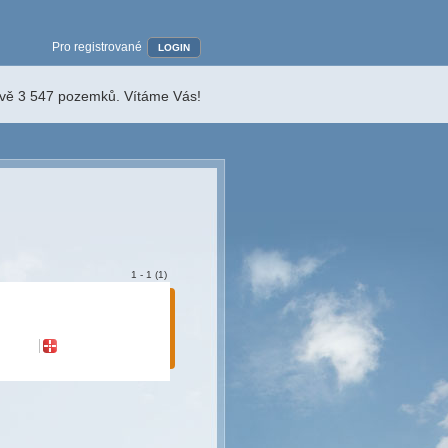
Pro registrované
LOGIN
ávě 3 547 pozemků. Vítáme Vás!
1 - 1 (1)