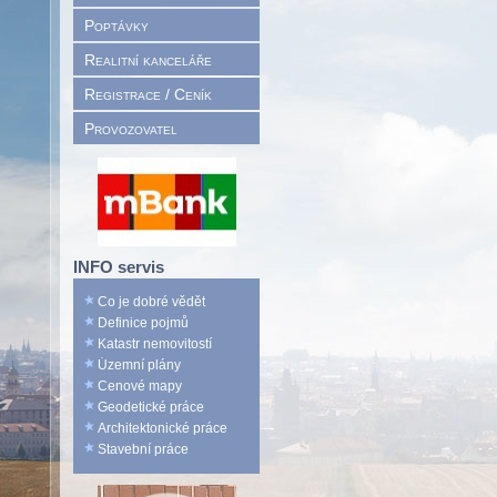
Poptávky
Realitní kanceláře
Registrace / Ceník
Provozovatel
INFO servis
Co je dobré vědět
Definice pojmů
Katastr nemovitostí
Územní plány
Cenové mapy
Geodetické práce
Architektonické práce
Stavební práce