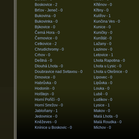
Boskovice -
2
Křtěnov -
0
Brťov - Jeneč -
0
Křtiny -
0
Bukovina -
0
Kulířov -
1
Bukovinka -
0
Kunčina Ves -
0
Býkovice -
0
Kunice -
0
Černá Hora -
0
Kuničky -
0
Černovice -
0
Kunštát -
0
Cetkovice -
2
Lažany -
0
Chrudichromy -
0
Lazinov -
0
Crhov -
0
Letovice -
1
Deštná -
0
Lhota Rapotina -
0
Dlouhá Lhota -
0
Lhota u Lysic -
0
Doubravice nad Svitavou -
0
Lhota u Olešnice -
0
Drnovice -
0
Lipovec -
0
Habrůvka -
0
Lipůvka -
0
Hodonín -
0
Louka -
0
Holštejn -
0
Lubě -
0
Horní Poříčí -
0
Ludíkov -
0
Horní Smržov -
0
Lysice -
1
Jabloňany -
1
Makov -
0
Jedovnice -
0
Malá Lhota -
0
Kněževes -
0
Malá Roudka -
0
Knínice u Boskovic -
0
Míchov -
0