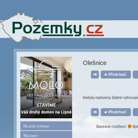
Olešnice
Předchozí
Nebyly nalezeny žádné vyhovují
Předchozí
Hlavní strana
Barevné rozlišení:
Byt
Novinky