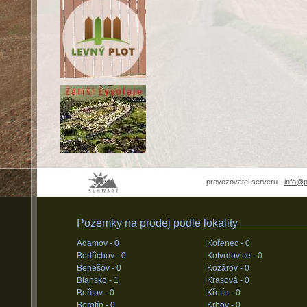
provozovatel serveru -
info@
Pozemky na prodej podle lokality
Adamov -
0
Kořenec -
0
Bedřichov -
0
Kotvrdovice -
0
Benešov -
0
Kozárov -
0
Blansko -
1
Krasová -
0
Bořitov -
0
Křetín -
0
Borotín -
0
Krhov -
0