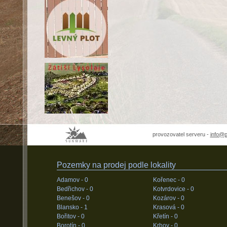
provozovatel serveru -
info@
Pozemky na prodej podle lokality
Adamov -
0
Kořenec -
0
Bedřichov -
0
Kotvrdovice -
0
Benešov -
0
Kozárov -
0
Blansko -
1
Krasová -
0
Bořitov -
0
Křetín -
0
Borotín -
0
Krhov -
0