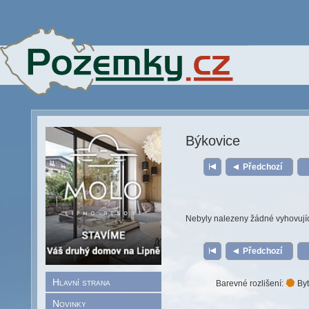
Býkovice
Předchozí
Nebyly nalezeny žádné vyhovují
Předchozí
Hlavní strana
Barevné rozlišení:
Byt
Novinky