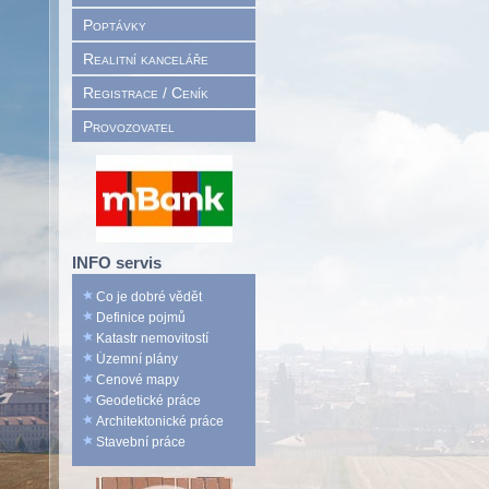
Poptávky
Realitní kanceláře
Registrace / Ceník
Provozovatel
INFO servis
Co je dobré vědět
Definice pojmů
Katastr nemovitostí
Územní plány
Cenové mapy
Geodetické práce
Architektonické práce
Stavební práce