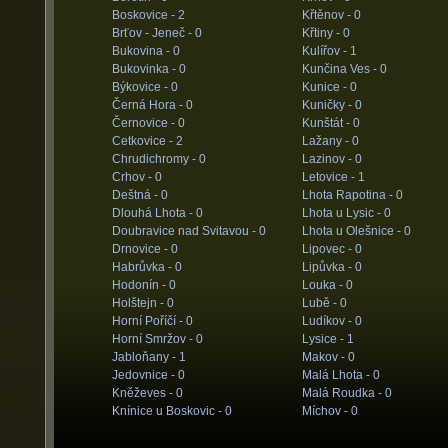
Boskovice -
2
Křtěnov -
0
Brťov - Jeneč -
0
Křtiny -
0
Bukovina -
0
Kulířov -
1
Bukovinka -
0
Kunčina Ves -
0
Býkovice -
0
Kunice -
0
Černá Hora -
0
Kuničky -
0
Černovice -
0
Kunštát -
0
Cetkovice -
2
Lažany -
0
Chrudichromy -
0
Lazinov -
0
Crhov -
0
Letovice -
1
Deštná -
0
Lhota Rapotina -
0
Dlouhá Lhota -
0
Lhota u Lysic -
0
Doubravice nad Svitavou -
0
Lhota u Olešnice -
0
Drnovice -
0
Lipovec -
0
Habrůvka -
0
Lipůvka -
0
Hodonín -
0
Louka -
0
Holštejn -
0
Lubě -
0
Horní Poříčí -
0
Ludíkov -
0
Horní Smržov -
0
Lysice -
1
Jabloňany -
1
Makov -
0
Jedovnice -
0
Malá Lhota -
0
Kněževes -
0
Malá Roudka -
0
Knínice u Boskovic -
0
Míchov -
0