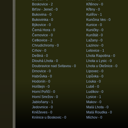
Boskovice -
2
Křtěnov -
0
Brťov - Jeneč -
0
Křtiny -
0
Bukovina -
0
Kulířov -
1
Bukovinka -
0
Kunčina Ves -
0
Býkovice -
0
Kunice -
0
Černá Hora -
0
Kuničky -
0
Černovice -
0
Kunštát -
0
Cetkovice -
2
Lažany -
0
Chrudichromy -
0
Lazinov -
0
Crhov -
0
Letovice -
1
Deštná -
0
Lhota Rapotina -
0
Dlouhá Lhota -
0
Lhota u Lysic -
0
Doubravice nad Svitavou -
0
Lhota u Olešnice -
0
Drnovice -
0
Lipovec -
0
Habrůvka -
0
Lipůvka -
0
Hodonín -
0
Louka -
0
Holštejn -
0
Lubě -
0
Horní Poříčí -
0
Ludíkov -
0
Horní Smržov -
0
Lysice -
1
Jabloňany -
1
Makov -
0
Jedovnice -
0
Malá Lhota -
0
Kněževes -
0
Malá Roudka -
0
Knínice u Boskovic -
0
Míchov -
0