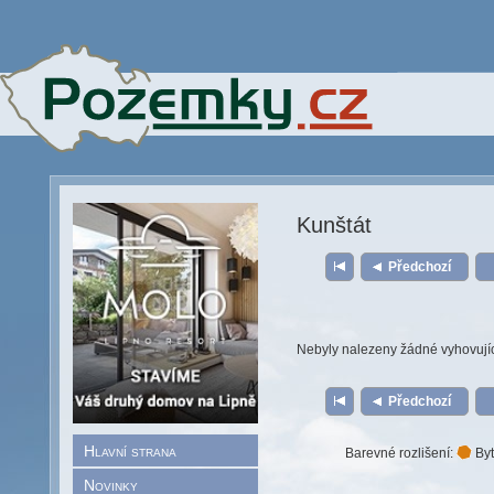
Kunštát
Předchozí
Nebyly nalezeny žádné vyhovují
Předchozí
Hlavní strana
Barevné rozlišení:
Byt
Novinky