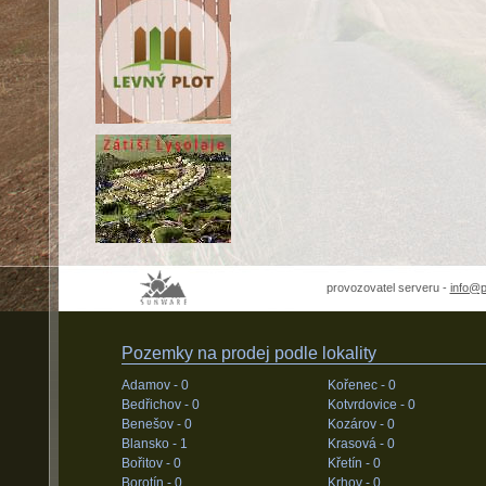
provozovatel serveru -
info@
Pozemky na prodej podle lokality
Adamov -
0
Kořenec -
0
Bedřichov -
0
Kotvrdovice -
0
Benešov -
0
Kozárov -
0
Blansko -
1
Krasová -
0
Bořitov -
0
Křetín -
0
Borotín -
0
Krhov -
0