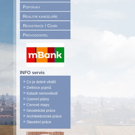
Poptávky
Realitní kanceláře
Registrace / Ceník
Provozovatel
INFO servis
Co je dobré vědět
Definice pojmů
Katastr nemovitostí
Územní plány
Cenové mapy
Geodetické práce
Architektonické práce
Stavební práce