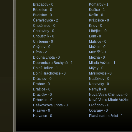
Bradáčov -
0
Komárov -
1
Březnice -
0
Košice -
1
Budislav -
0
Košín -
0
Černýšovice -
2
Krátošice -
0
Chotěmice -
0
Krtov -
0
Chotoviny -
0
Libějice -
0
Choustník -
0
Lom -
0
Chrbonín -
0
Malšice -
0
Chýnov -
0
Mažice -
0
Dírná -
2
Meziříčí -
1
Dlouhá Lhota -
0
Mezná -
0
Dobronice u Bechyně -
1
Mladá Vožice -
1
Dolní Hořice -
1
Mlýny -
0
Dolní Hrachovice -
0
Myslkovice -
0
Dráchov -
0
Nadějkov -
0
Drahov -
0
Nasavrky -
0
Dražice -
0
Nemyšl -
0
Dražičky -
0
Nová Ves u Chýnova -
0
Drhovice -
0
Nová Ves u Mladé Vožice 
Haškovcova Lhota -
0
Oldřichov -
0
Hlasivo -
0
Opařany -
0
Hlavatce -
0
Planá nad Lužnicí -
1