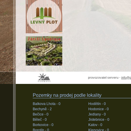
provozovatel serveru -
info@
Pozemky na prodej podle lokality
Balkova Lhota -
0
Hodětín -
0
Bechyně -
2
Hodonice -
0
Bečice -
0
Jedlany -
0
Běleč -
0
Jistebnice -
0
Borkovice -
0
Katov -
0
Borotín -
0
Klenovice -
0