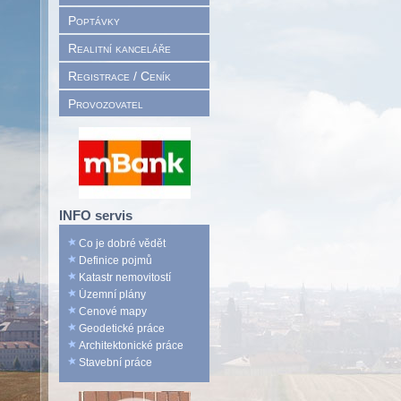
Poptávky
Realitní kanceláře
Registrace / Ceník
Provozovatel
INFO servis
Co je dobré vědět
Definice pojmů
Katastr nemovitostí
Územní plány
Cenové mapy
Geodetické práce
Architektonické práce
Stavební práce