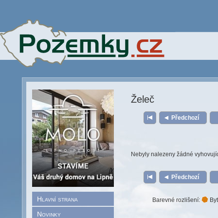
Želeč
Předchozí
Nebyly nalezeny žádné vyhovují
Předchozí
Hlavní strana
Barevné rozlišení:
Byt
Novinky