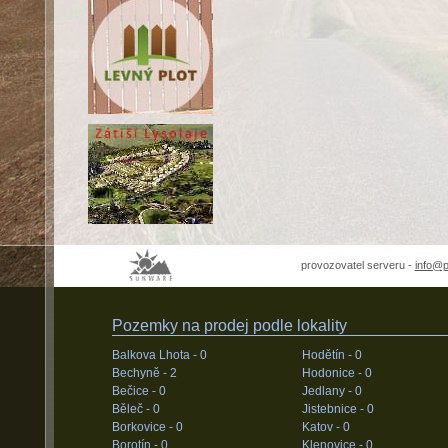
provozovatel serveru -
info@
Pozemky na prodej podle lokality
Balkova Lhota -
0
Hodětín -
0
Bechyně -
2
Hodonice -
0
Bečice -
0
Jedlany -
0
Běleč -
0
Jistebnice -
0
Borkovice -
0
Katov -
0
Borotín -
0
Klenovice -
0