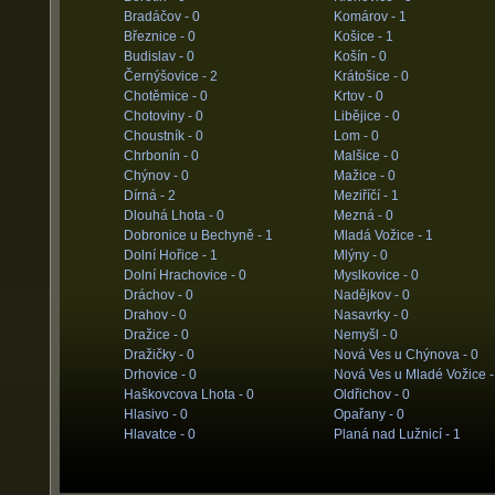
Bradáčov -
0
Komárov -
1
Březnice -
0
Košice -
1
Budislav -
0
Košín -
0
Černýšovice -
2
Krátošice -
0
Chotěmice -
0
Krtov -
0
Chotoviny -
0
Libějice -
0
Choustník -
0
Lom -
0
Chrbonín -
0
Malšice -
0
Chýnov -
0
Mažice -
0
Dírná -
2
Meziříčí -
1
Dlouhá Lhota -
0
Mezná -
0
Dobronice u Bechyně -
1
Mladá Vožice -
1
Dolní Hořice -
1
Mlýny -
0
Dolní Hrachovice -
0
Myslkovice -
0
Dráchov -
0
Nadějkov -
0
Drahov -
0
Nasavrky -
0
Dražice -
0
Nemyšl -
0
Dražičky -
0
Nová Ves u Chýnova -
0
Drhovice -
0
Nová Ves u Mladé Vožice 
Haškovcova Lhota -
0
Oldřichov -
0
Hlasivo -
0
Opařany -
0
Hlavatce -
0
Planá nad Lužnicí -
1