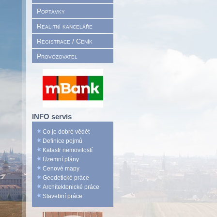
Poptávky
Realitní kanceláře
Registrace / Ceník
Provozovatel
INFO servis
Co je dobré vědět
Definice pojmů
Katastr nemovitostí
Územní plány
Cenové mapy
Geodetické práce
Architektonické práce
Stavební práce