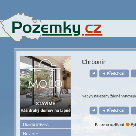
Chrbonín
Předchozí
Nebyly nalezeny žádné vyhovují
Předchozí
Hlavní strana
Barevné rozlišení:
Byt
Novinky