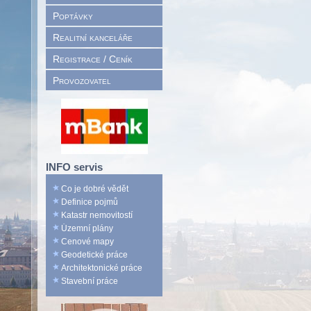
Poptávky
Realitní kanceláře
Registrace / Ceník
Provozovatel
INFO servis
Co je dobré vědět
Definice pojmů
Katastr nemovitostí
Územní plány
Cenové mapy
Geodetické práce
Architektonické práce
Stavební práce