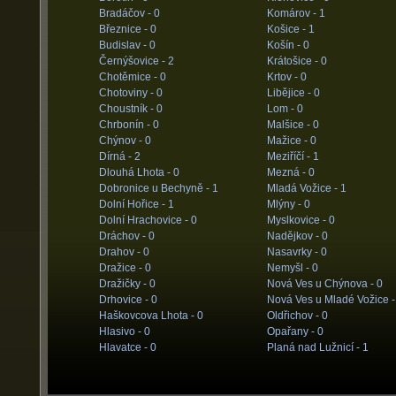
Bradáčov -
0
Komárov -
1
Březnice -
0
Košice -
1
Budislav -
0
Košín -
0
Černýšovice -
2
Krátošice -
0
Chotěmice -
0
Krtov -
0
Chotoviny -
0
Libějice -
0
Choustník -
0
Lom -
0
Chrbonín -
0
Malšice -
0
Chýnov -
0
Mažice -
0
Dírná -
2
Meziříčí -
1
Dlouhá Lhota -
0
Mezná -
0
Dobronice u Bechyně -
1
Mladá Vožice -
1
Dolní Hořice -
1
Mlýny -
0
Dolní Hrachovice -
0
Myslkovice -
0
Dráchov -
0
Nadějkov -
0
Drahov -
0
Nasavrky -
0
Dražice -
0
Nemyšl -
0
Dražičky -
0
Nová Ves u Chýnova -
0
Drhovice -
0
Nová Ves u Mladé Vožice 
Haškovcova Lhota -
0
Oldřichov -
0
Hlasivo -
0
Opařany -
0
Hlavatce -
0
Planá nad Lužnicí -
1