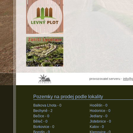
provozovatel serveru -
info@
Pozemky na prodej podle lokality
Balkova Lhota -
0
Hodětín -
0
Bechyně -
2
Hodonice -
0
Bečice -
0
Jedlany -
0
Běleč -
0
Jistebnice -
0
Borkovice -
0
Katov -
0
Borotín -
0
Klenovice -
0