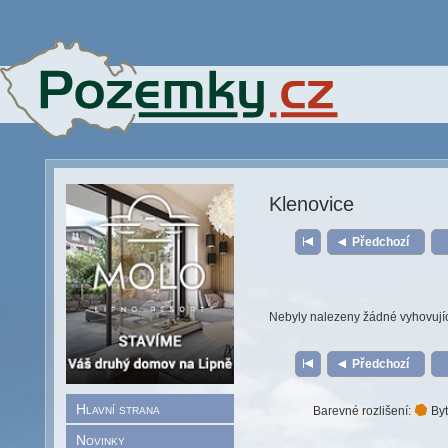
Klenovice
Předchozí
Nebyly nalezeny žádné vyhovují
Předchozí
Hlavní strana
Barevné rozlišení:
Byt
Novinky