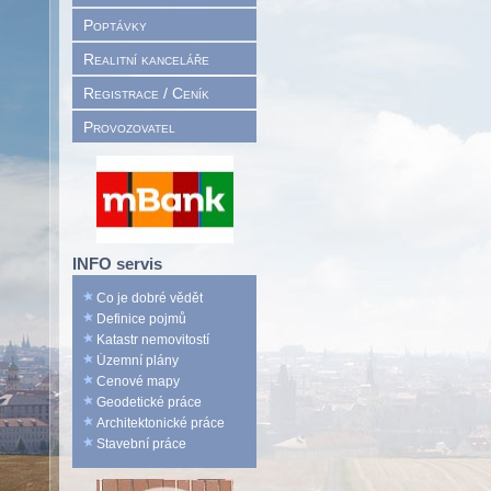
Poptávky
Realitní kanceláře
Registrace / Ceník
Provozovatel
INFO servis
Co je dobré vědět
Definice pojmů
Katastr nemovitostí
Územní plány
Cenové mapy
Geodetické práce
Architektonické práce
Stavební práce