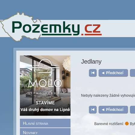
Jedlany
Předchozí
Nebyly nalezeny žádné vyhovují
Předchozí
Hlavní strana
Barevné rozlišení:
Byt
Novinky