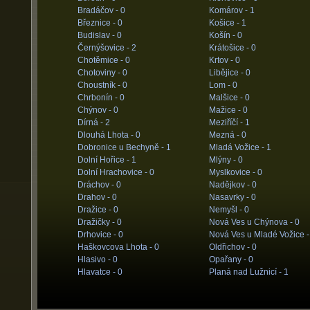
Bradáčov -
0
Komárov -
1
Březnice -
0
Košice -
1
Budislav -
0
Košín -
0
Černýšovice -
2
Krátošice -
0
Chotěmice -
0
Krtov -
0
Chotoviny -
0
Libějice -
0
Choustník -
0
Lom -
0
Chrbonín -
0
Malšice -
0
Chýnov -
0
Mažice -
0
Dírná -
2
Meziříčí -
1
Dlouhá Lhota -
0
Mezná -
0
Dobronice u Bechyně -
1
Mladá Vožice -
1
Dolní Hořice -
1
Mlýny -
0
Dolní Hrachovice -
0
Myslkovice -
0
Dráchov -
0
Nadějkov -
0
Drahov -
0
Nasavrky -
0
Dražice -
0
Nemyšl -
0
Dražičky -
0
Nová Ves u Chýnova -
0
Drhovice -
0
Nová Ves u Mladé Vožice 
Haškovcova Lhota -
0
Oldřichov -
0
Hlasivo -
0
Opařany -
0
Hlavatce -
0
Planá nad Lužnicí -
1