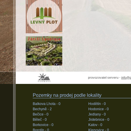
provozovatel serveru -
info@
Pozemky na prodej podle lokality
Balkova Lhota -
0
Hodětín -
0
Bechyně -
2
Hodonice -
0
Bečice -
0
Jedlany -
0
Běleč -
0
Jistebnice -
0
Borkovice -
0
Katov -
0
Borotín -
0
Klenovice -
0