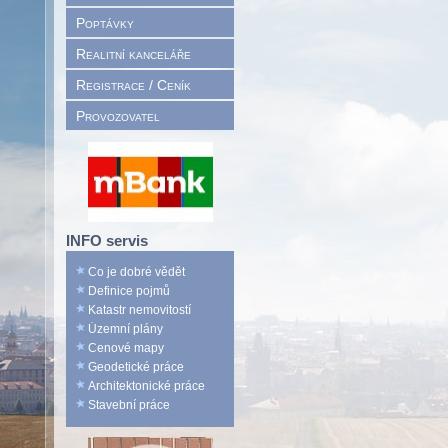
Poptávky
Realitní kanceláře
Registrace / Ceník
Provozovatel
INFO servis
Co je dobré vědět
Definice pojmů
Katastr nemovitostí
Územní plány
Cenové mapy
Geodetické práce
Architektonické práce
Stavební práce