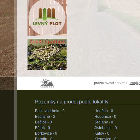
provozovatel serveru -
info@
Pozemky na prodej podle lokality
Balkova Lhota -
0
Hodětín -
0
Bechyně -
2
Hodonice -
0
Bečice -
0
Jedlany -
0
Běleč -
0
Jistebnice -
0
Borkovice -
0
Katov -
0
Borotín -
0
Klenovice -
0