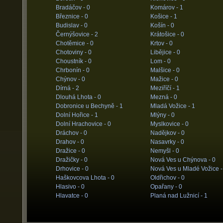
Bradáčov -
0
Komárov -
1
Březnice -
0
Košice -
1
Budislav -
0
Košín -
0
Černýšovice -
2
Krátošice -
0
Chotěmice -
0
Krtov -
0
Chotoviny -
0
Libějice -
0
Choustník -
0
Lom -
0
Chrbonín -
0
Malšice -
0
Chýnov -
0
Mažice -
0
Dírná -
2
Meziříčí -
1
Dlouhá Lhota -
0
Mezná -
0
Dobronice u Bechyně -
1
Mladá Vožice -
1
Dolní Hořice -
1
Mlýny -
0
Dolní Hrachovice -
0
Myslkovice -
0
Dráchov -
0
Nadějkov -
0
Drahov -
0
Nasavrky -
0
Dražice -
0
Nemyšl -
0
Dražičky -
0
Nová Ves u Chýnova -
0
Drhovice -
0
Nová Ves u Mladé Vožice 
Haškovcova Lhota -
0
Oldřichov -
0
Hlasivo -
0
Opařany -
0
Hlavatce -
0
Planá nad Lužnicí -
1