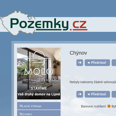
Chýnov
Předchozí
Nebyly nalezeny žádné vyhovují
Předchozí
Hlavní strana
Barevné rozlišení:
Byt
Novinky