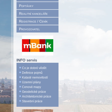
Poptávky
Realitní kanceláře
Registrace / Ceník
Provozovatel
INFO servis
Co je dobré vědět
Definice pojmů
Katastr nemovitostí
Územní plány
Cenové mapy
Geodetické práce
Architektonické práce
Stavební práce