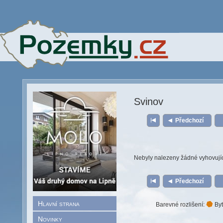
Svinov
Předchozí
Nebyly nalezeny žádné vyhovují
Předchozí
Hlavní strana
Barevné rozlišení:
Byt
Novinky