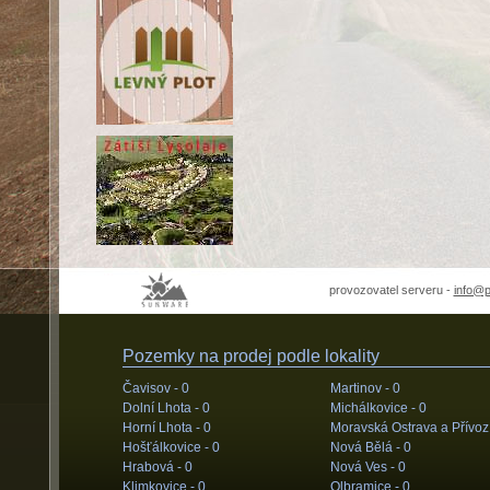
provozovatel serveru -
info@
Pozemky na prodej podle lokality
Čavisov -
0
Martinov -
0
Dolní Lhota -
0
Michálkovice -
0
Horní Lhota -
0
Moravská Ostrava a Přívoz
Hošťálkovice -
0
Nová Bělá -
0
Hrabová -
0
Nová Ves -
0
Klimkovice -
0
Olbramice -
0