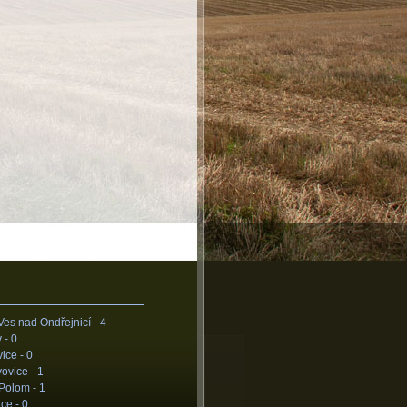
Ves nad Ondřejnicí -
4
 -
0
ice -
0
ovice -
1
 Polom -
1
ice -
0