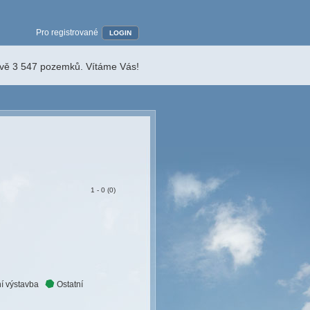
Pro registrované
LOGIN
ávě 3 547 pozemků. Vítáme Vás!
1 - 0 (0)
í výstavba
Ostatní