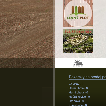
Pozemky na prodej pod
Čavisov -
0
Dolní Lhota -
0
Horní Lhota -
0
Hošťálkovice -
0
Hrabová -
0
Klimkovice -
0