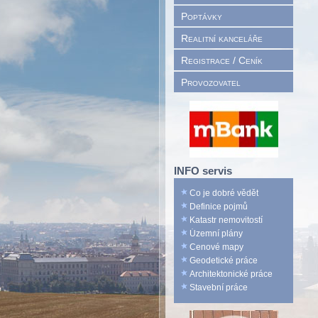
Poptávky
Realitní kanceláře
Registrace / Ceník
Provozovatel
INFO servis
Co je dobré vědět
Definice pojmů
Katastr nemovitostí
Územní plány
Cenové mapy
Geodetické práce
Architektonické práce
Stavební práce