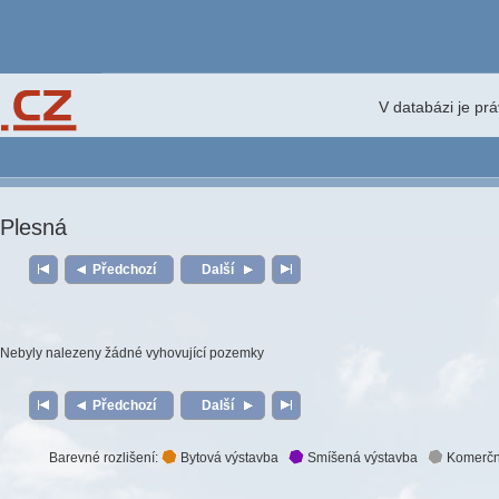
V databázi je pr
Plesná
Předchozí
Další
Nebyly nalezeny žádné vyhovující pozemky
Předchozí
Další
Barevné rozlišení:
Bytová výstavba
Smíšená výstavba
Komerčn