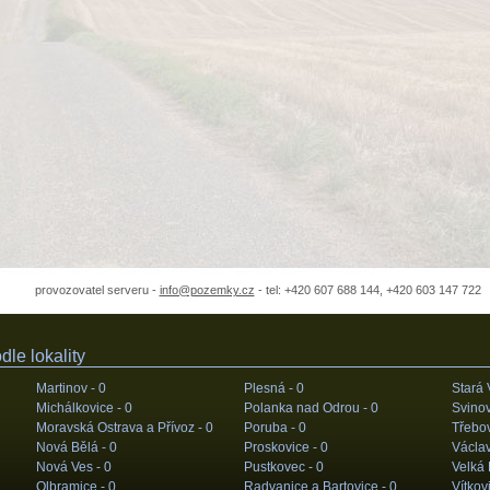
provozovatel serveru -
info@pozemky.cz
- tel: +420 607 688 144, +420 603 147 722
le lokality
Martinov -
0
Plesná -
0
Stará 
Michálkovice -
0
Polanka nad Odrou -
0
Svinov
Moravská Ostrava a Přívoz -
0
Poruba -
0
Třebov
Nová Bělá -
0
Proskovice -
0
Václav
Nová Ves -
0
Pustkovec -
0
Velká
Olbramice -
0
Radvanice a Bartovice -
0
Vítkov