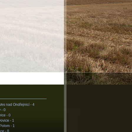
Ves nad Ondřejnicí -
4
 -
0
ice -
0
ovice -
1
 Polom -
1
ice -
0