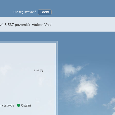
Pro registrované
LOGIN
ávě 3 537 pozemků. Vítáme Vás!
1 - 0 (0)
í výstavba
Ostatní