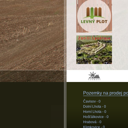
Pozemky na prodej pod
Čavisov -
0
Dolní Lhota -
0
Horní Lhota -
0
Hošťálkovice -
0
Hrabová -
0
Klimkovice -
0