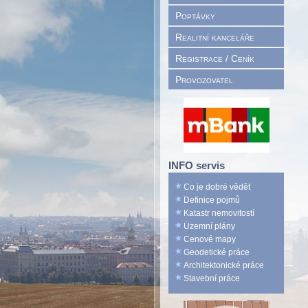
Poptávky
Realitní kanceláře
Registrace / Ceník
Provozovatel
INFO servis
Co je dobré vědět
Definice pojmů
Katastr nemovitostí
Územní plány
Cenové mapy
Geodetické práce
Architektonické práce
Stavební práce