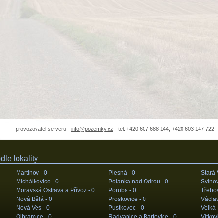
provozovatel serveru -
info@pozemky.cz
- tel: +420 607 688 144, +420 603 147 722
le lokality
Martinov -
0
Plesná -
0
Stará 
Michálkovice -
0
Polanka nad Odrou -
0
Svinov
Moravská Ostrava a Přívoz -
0
Poruba -
0
Třebov
Nová Bělá -
0
Proskovice -
0
Václav
Nová Ves -
0
Pustkovec -
0
Velká
Olbramice -
0
Radvanice a Bartovice -
0
Vítkov