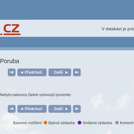
V databázi je pr
Poruba
Předchozí
Další
Nebyly nalezeny žádné vyhovující pozemky
Předchozí
Další
Barevné rozlišení:
Bytová výstavba
Smíšená výstavba
Komerčn