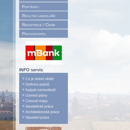
Poptávky
Realitní kanceláře
Registrace / Ceník
Provozovatel
INFO servis
Co je dobré vědět
Definice pojmů
Katastr nemovitostí
Územní plány
Cenové mapy
Geodetické práce
Architektonické práce
Stavební práce