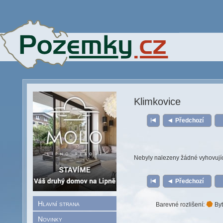
Klimkovice
Předchozí
Nebyly nalezeny žádné vyhovují
Předchozí
Hlavní strana
Barevné rozlišení:
Byt
Novinky