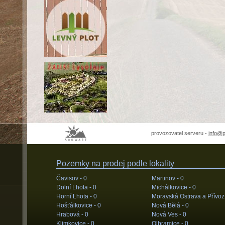
provozovatel serveru -
info@
Pozemky na prodej podle lokality
Čavisov -
0
Martinov -
0
Dolní Lhota -
0
Michálkovice -
0
Horní Lhota -
0
Moravská Ostrava a Přívoz
Hošťálkovice -
0
Nová Bělá -
0
Hrabová -
0
Nová Ves -
0
Klimkovice -
0
Olbramice -
0