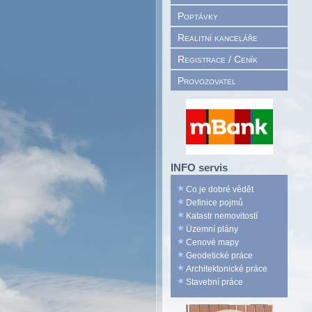
Poptávky
Realitní kanceláře
Registrace / Ceník
Provozovatel
INFO servis
Co je dobré vědět
Definice pojmů
Katastr nemovitostí
Územní plány
Cenové mapy
Geodetické práce
Architektonické práce
Stavební práce