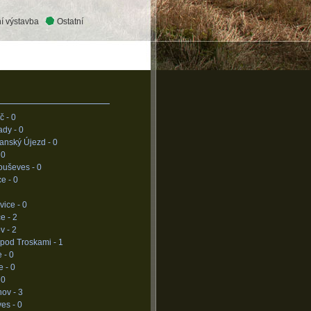
í výstavba
Ostatní
č -
0
ady -
0
anský Újezd -
0
-
0
ouševes -
0
ce -
0
vice -
0
e -
2
v -
2
 pod Troskami -
1
e -
0
e -
0
-
0
hov -
3
ves -
0