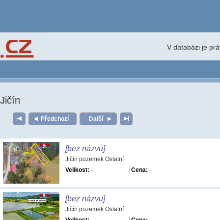
V databázi je pr
Jičín
Předchozí
Další
[bez názvu]
Jičín pozemek Ostatní
Velikost:
-
Cena:
-
[bez názvu]
Jičín pozemek Ostatní