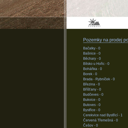
Pozemky na prodej pod
Bačalky -
0
Bašnice -
0
Běchary -
0
Bílsko u Hořic -
0
Boháňka -
0
Borek -
0
Brada - Rybníček -
0
Březina -
0
Bříšťany -
0
Budčeves -
0
Bukvice -
0
Butoves -
0
Bystřice -
0
Cerekvice nad Bystřicí -
1
Červená Třemešná -
0
Češov -
0