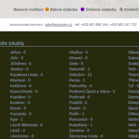
Barevné rozlišení:
Bytová výstavba
Smíšená výstavba
Komerčn
provozovatel serveru -
info@pozemky.cz
- tel: +420 607 688 144, +420 603 147 722
le lokality
Jeřice -
0
Ohařice -
0
Střeva
Jičín -
0
Ohaveč -
0
Sukor
Jičíněves -
0
Osek -
0
Svatoj
Jinolice -
0
Ostroměř -
1
Tetín 
Kacákova Lhota -
0
Ostružno -
12
Třebn
Kbelnice -
0
Pecka -
1
Třtěni
Kněžnice -
0
Petrovičky -
0
Tuř -
0
Konecchlumí -
0
Podhorní Újezd a Vojice -
0
Úbisla
Kopidlno -
0
Podhradí -
0
Údrnic
Kostelec -
0
Podůlší -
0
Úhlejo
Kovač -
0
Radim -
0
Újezd
Kozojedy -
0
Rašín -
1
Úlibic
Kyje -
1
Rohoznice -
0
Valdic
Lázně Bělohrad -
0
Rokytňany -
1
Veliš 
Libáň -
0
Samšina -
0
Vidoc
Libošovice -
0
Šárovcova Lhota -
0
Vitině