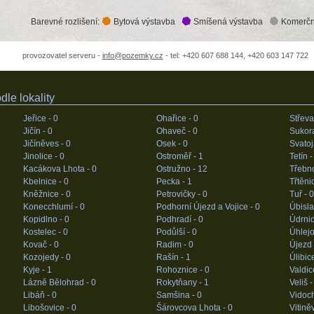
Barevné rozlišení:
Bytová výstavba
Smíšená výstavba
Komerčn
provozovatel serveru -
info@pozemky.cz
- tel: +420 607 688 144, +420 603 147 722
le lokality
Jeřice -
0
Ohařice -
0
Střeva
Jičín -
0
Ohaveč -
0
Sukor
Jičíněves -
0
Osek -
0
Svatoj
Jinolice -
0
Ostroměř -
1
Tetín 
Kacákova Lhota -
0
Ostružno -
12
Třebn
Kbelnice -
0
Pecka -
1
Třtěni
Kněžnice -
0
Petrovičky -
0
Tuř -
0
Konecchlumí -
0
Podhorní Újezd a Vojice -
0
Úbisla
Kopidlno -
0
Podhradí -
0
Údrnic
Kostelec -
0
Podůlší -
0
Úhlejo
Kovač -
0
Radim -
0
Újezd
Kozojedy -
0
Rašín -
1
Úlibic
Kyje -
1
Rohoznice -
0
Valdic
Lázně Bělohrad -
0
Rokytňany -
1
Veliš 
Libáň -
0
Samšina -
0
Vidoc
Libošovice -
0
Šárovcova Lhota -
0
Vitině