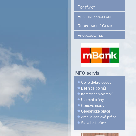
Poptávky
Realitní kanceláře
Registrace / Ceník
Provozovatel
INFO servis
Co je dobré vědět
Definice pojmů
Katastr nemovitostí
Územní plány
Cenové mapy
Geodetické práce
Architektonické práce
Stavební práce