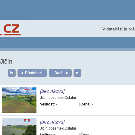
V databázi je pr
Jičín
Předchozí
Další
[bez názvu]
Jičín pozemek Ostatní
Velikost:
-
Cena:
-
[bez názvu]
Jičín pozemek Ostatní