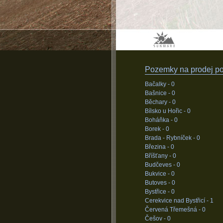
Pozemky na prodej pod
Bačalky -
0
Bašnice -
0
Běchary -
0
Bílsko u Hořic -
0
Boháňka -
0
Borek -
0
Brada - Rybníček -
0
Březina -
0
Bříšťany -
0
Budčeves -
0
Bukvice -
0
Butoves -
0
Bystřice -
0
Cerekvice nad Bystřicí -
1
Červená Třemešná -
0
Češov -
0