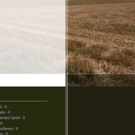
č -
0
ady -
0
anský Újezd -
0
-
0
ouševes -
0
ce -
0