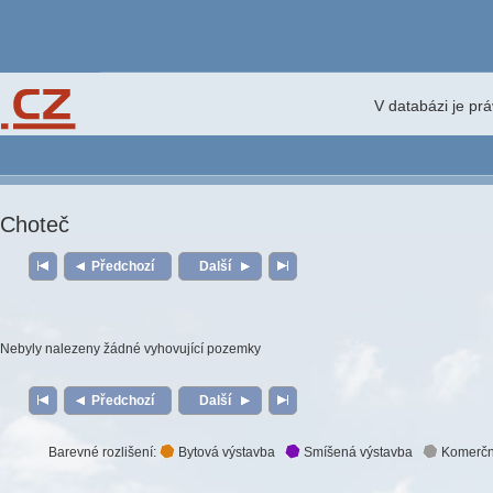
V databázi je pr
Choteč
Předchozí
Další
Nebyly nalezeny žádné vyhovující pozemky
Předchozí
Další
Barevné rozlišení:
Bytová výstavba
Smíšená výstavba
Komerčn