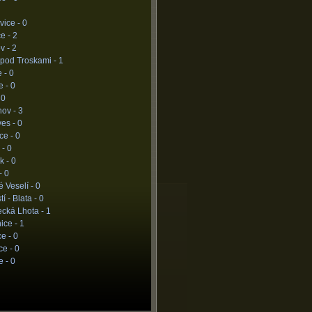
vice -
0
e -
2
v -
2
 pod Troskami -
1
e -
0
e -
0
-
0
hov -
3
ves -
0
ce -
0
 -
0
k -
0
-
0
 Veselí -
0
í - Blata -
0
ecká Lhota -
1
ice -
1
ce -
0
ce -
0
e -
0