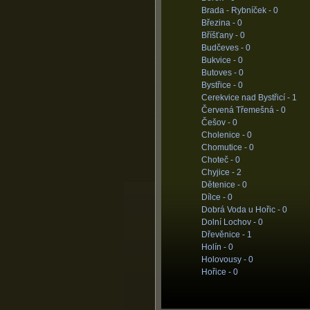
Brada - Rybníček -
0
Březina -
0
Bříšťany -
0
Budčeves -
0
Bukvice -
0
Butoves -
0
Bystřice -
0
Cerekvice nad Bystřicí -
1
Červená Třemešná -
0
Češov -
0
Cholenice -
0
Chomutice -
0
Choteč -
0
Chyjice -
2
Dětenice -
0
Dílce -
0
Dobrá Voda u Hořic -
0
Dolní Lochov -
0
Dřevěnice -
1
Holín -
0
Holovousy -
0
Hořice -
0