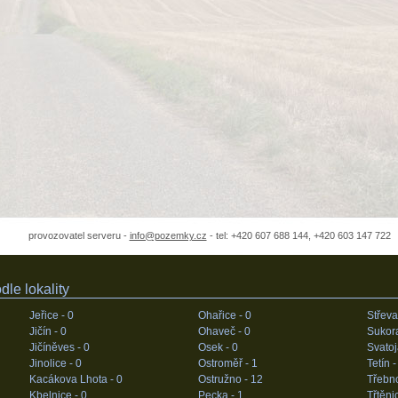
provozovatel serveru -
info@pozemky.cz
- tel: +420 607 688 144, +420 603 147 722
le lokality
Jeřice -
0
Ohařice -
0
Střeva
Jičín -
0
Ohaveč -
0
Sukor
Jičíněves -
0
Osek -
0
Svatoj
Jinolice -
0
Ostroměř -
1
Tetín 
Kacákova Lhota -
0
Ostružno -
12
Třebn
Kbelnice -
0
Pecka -
1
Třtěni