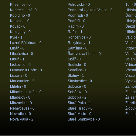
Kněžnice -
0
Petrovičky -
0
Tuř -
0
Konecchlumí -
0
Podhorní Újezd a Vojice -
0
Úbisla
Kopidlno -
0
Podhradí -
0
Údrnic
Kostelec -
0
Podůlší -
0
Úhlejo
Kovač -
0
Radim -
0
Újezd
Kozojedy -
0
Rašín -
1
Úlibic
Kyje -
1
Rohoznice -
0
Valdic
Lázně Bělohrad -
0
Rokytňany -
1
Veliš 
Libáň -
0
Samšina -
0
Vidoc
Libošovice -
0
Šárovcova Lhota -
0
Vitině
Libuň -
1
Sběř -
0
Volani
Lískovice -
0
Sedliště -
0
Vrbice
Lukavec u Hořic -
0
Sekeřice -
0
Vřesní
Lužany -
0
Slatiny -
1
Vršce 
Markvartice -
2
Slavhostice -
0
Vysoké
Miletín -
0
Sobčice -
0
Zámost
Milovice u Hořic -
0
Soběraz -
0
Zelen
Mladějov -
0
Sobotka -
2
Železn
Mlázovice -
0
Stará Paka -
1
Žereti
Nemyčeves -
0
Staré Hrady -
0
Židovi
Nevratice -
0
Staré Místo -
0
Žlunic
Nová Paka -
2
Staré Smrkovice -
0