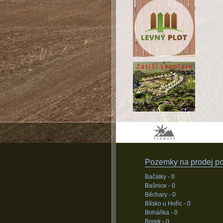
Pozemky na prodej pod
Bačalky -
0
Bašnice -
0
Běchary -
0
Bílsko u Hořic -
0
Boháňka -
0
Borek -
0