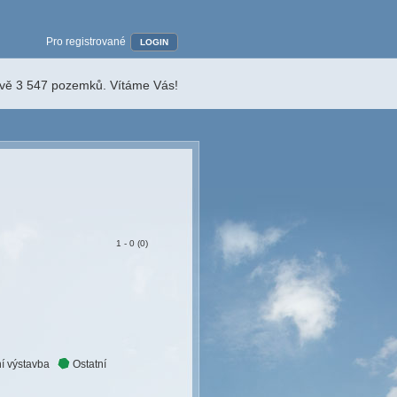
Pro registrované
LOGIN
ávě 3 547 pozemků. Vítáme Vás!
1 - 0 (0)
í výstavba
Ostatní