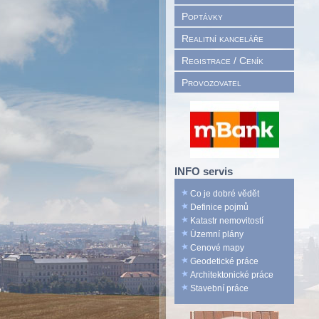
Poptávky
Realitní kanceláře
Registrace / Ceník
Provozovatel
INFO servis
Co je dobré vědět
Definice pojmů
Katastr nemovitostí
Územní plány
Cenové mapy
Geodetické práce
Architektonické práce
Stavební práce