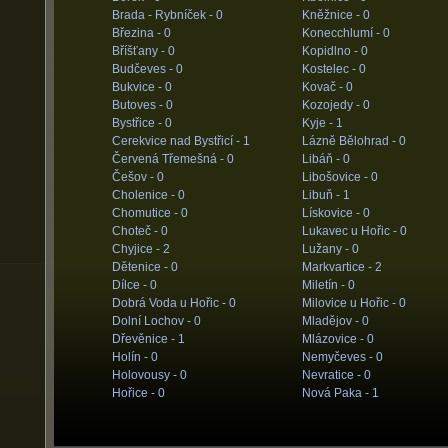
Brada - Rybníček -
0
Kněžnice -
0
Březina -
0
Konecchlumí -
0
Bříšťany -
0
Kopidlno -
0
Budčeves -
0
Kostelec -
0
Bukvice -
0
Kovač -
0
Butoves -
0
Kozojedy -
0
Bystřice -
0
Kyje -
1
Cerekvice nad Bystřicí -
1
Lázně Bělohrad -
0
Červená Třemešná -
0
Libáň -
0
Češov -
0
Libošovice -
0
Cholenice -
0
Libuň -
1
Chomutice -
0
Lískovice -
0
Choteč -
0
Lukavec u Hořic -
0
Chyjice -
2
Lužany -
0
Dětenice -
0
Markvartice -
2
Dílce -
0
Miletín -
0
Dobrá Voda u Hořic -
0
Milovice u Hořic -
0
Dolní Lochov -
0
Mladějov -
0
Dřevěnice -
1
Mlázovice -
0
Holín -
0
Nemyčeves -
0
Holovousy -
0
Nevratice -
0
Hořice -
0
Nová Paka -
1