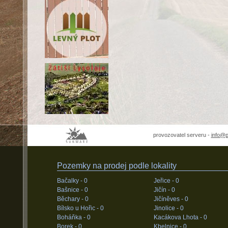
provozovatel serveru -
info@
Pozemky na prodej podle lokality
Bačalky -
0
Jeřice -
0
Bašnice -
0
Jičín -
0
Běchary -
0
Jičíněves -
0
Bílsko u Hořic -
0
Jinolice -
0
Boháňka -
0
Kacákova Lhota -
0
Borek -
0
Kbelnice -
0