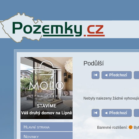
Podůlší
Předchozí
Nebyly nalezeny žádné vyhovují
Předchozí
Hlavní strana
Barevné rozlišení:
Byt
Novinky