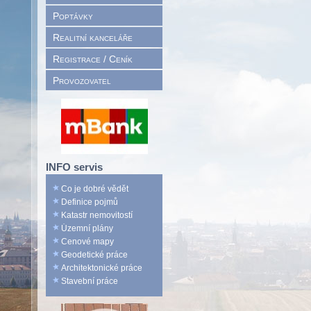
Poptávky
Realitní kanceláře
Registrace / Ceník
Provozovatel
INFO servis
Co je dobré vědět
Definice pojmů
Katastr nemovitostí
Územní plány
Cenové mapy
Geodetické práce
Architektonické práce
Stavební práce