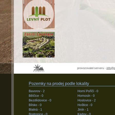
provozovatel serveru -
info@
Pozemky na prodej podle lokality
Bavorov -
2
Horní Poříčí -
0
Bělčice -
0
Hornosín -
0
Bezdědovice -
0
Hoslovice -
2
Bílsko -
0
Hoštice -
0
Blatná -
1
Jinín -
1
Bratronice -
0
Kadov -
0