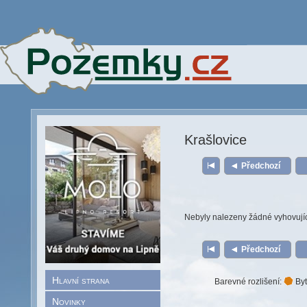
Krašlovice
Předchozí
Nebyly nalezeny žádné vyhovují
Předchozí
Hlavní strana
Barevné rozlišení:
Byt
Novinky