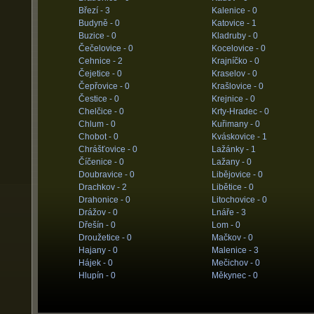
Březí -
3
Kalenice -
0
Budyně -
0
Katovice -
1
Buzice -
0
Kladruby -
0
Čečelovice -
0
Kocelovice -
0
Cehnice -
2
Krajníčko -
0
Čejetice -
0
Kraselov -
0
Čepřovice -
0
Krašlovice -
0
Čestice -
0
Krejnice -
0
Chelčice -
0
Krty-Hradec -
0
Chlum -
0
Kuřimany -
0
Chobot -
0
Kváskovice -
1
Chrášťovice -
0
Lažánky -
1
Číčenice -
0
Lažany -
0
Doubravice -
0
Libějovice -
0
Drachkov -
2
Libětice -
0
Drahonice -
0
Litochovice -
0
Drážov -
0
Lnáře -
3
Dřešín -
0
Lom -
0
Droužetice -
0
Mačkov -
0
Hajany -
0
Malenice -
3
Hájek -
0
Mečichov -
0
Hlupín -
0
Měkynec -
0