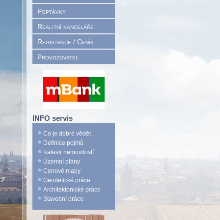
Poptávky
Realitní kanceláře
Registrace / Ceník
Provozovatel
INFO servis
Co je dobré vědět
Definice pojmů
Katastr nemovitostí
Územní plány
Cenové mapy
Geodetické práce
Architektonické práce
Stavební práce