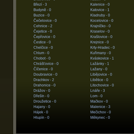
Březí -
3
Kalenice -
0
Budyně -
0
Katovice -
1
Buzice -
0
Kladruby -
0
Čečelovice -
0
Kocelovice -
0
Cehnice -
2
Krajníčko -
0
Čejetice -
0
Kraselov -
0
Čepřovice -
0
Krašlovice -
0
Čestice -
0
Krejnice -
0
Chelčice -
0
Krty-Hradec -
0
Chlum -
0
Kuřimany -
0
Chobot -
0
Kváskovice -
1
Chrášťovice -
0
Lažánky -
1
Číčenice -
0
Lažany -
0
Doubravice -
0
Libějovice -
0
Drachkov -
2
Libětice -
0
Drahonice -
0
Litochovice -
0
Drážov -
0
Lnáře -
3
Dřešín -
0
Lom -
0
Droužetice -
0
Mačkov -
0
Hajany -
0
Malenice -
3
Hájek -
0
Mečichov -
0
Hlupín -
0
Měkynec -
0